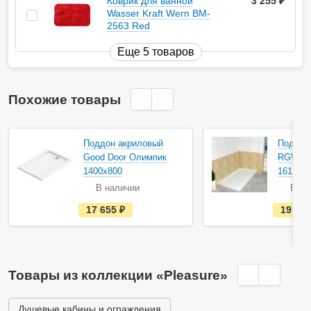
Коврик для ванной
3 255
руб.
Wasser Kraft Wern BM-
2563 Red
Еще 5 товаров
Похожие товары
Акция
Поддон акриловый
Поддон
Good Door Олимпик
RGW St
1400х800
1618381
В наличии
В на
е
17 655
руб.
19 05
с
т
ь
в
н
а
Товары из коллекции «Pleasure»
л
и
ч
и
Душевые кабины и ограждения