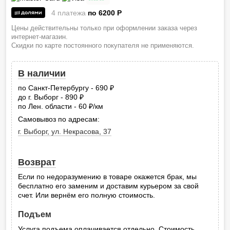
4 платежа
по 6200
P
Цены действительны только при оформлении заказа через
интернет-магазин.
Скидки по карте постоянного покупателя не применяются.
В наличии
по Санкт-Петербургу - 690
руб.
до г. Выборг - 890
руб.
по Лен. области - 60
/км
руб.
Самовывоз по адресам:
г. Выборг, ул. Некрасова, 37
Возврат
Если по недоразумению в товаре окажется брак, мы
бесплатно его заменим и доставим курьером за свой
счет. Или вернём его полную стоимость.
Подъем
Услуга подъема оплачивается отдельно. Стоимость