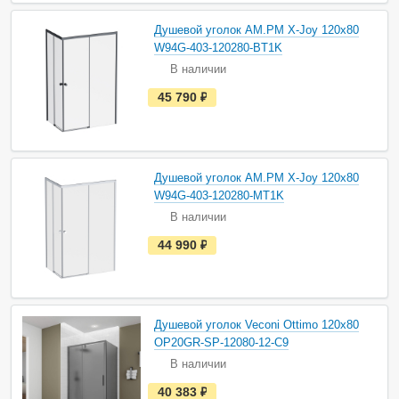
н
а
Душевой уголок AM.PM X-Joy 120х80
л
и
W94G-403-120280-BT1K
ч
В наличии
и
и
е
45 790
руб.
с
т
ь
в
н
а
Душевой уголок AM.PM X-Joy 120х80
л
и
W94G-403-120280-MT1K
ч
В наличии
и
и
е
44 990
руб.
с
т
ь
в
н
а
Душевой уголок Veconi Ottimo 120х80
л
и
OP20GR-SP-12080-12-C9
ч
В наличии
и
и
е
40 383
руб.