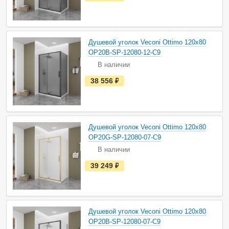
с
т
ь
в
н
а
Душевой уголок Veconi Ottimo 120х80
л
и
OP20B-SP-12080-12-C9
ч
В наличии
и
и
е
38 556
руб.
с
т
ь
в
н
а
Душевой уголок Veconi Ottimo 120х80
л
и
OP20G-SP-12080-07-C9
ч
В наличии
и
и
е
39 249
руб.
с
т
ь
в
н
а
Душевой уголок Veconi Ottimo 120х80
л
и
OP20B-SP-12080-07-C9
ч