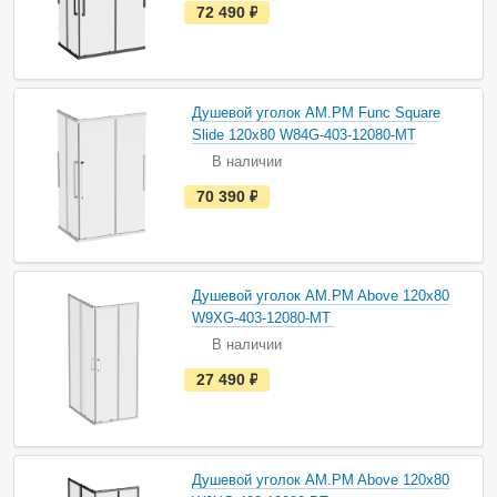
е
72 490
руб.
с
т
ь
в
н
а
Душевой уголок AM.PM Func Square
л
и
Slide 120х80 W84G-403-12080-MT
ч
В наличии
и
и
е
70 390
руб.
с
т
ь
в
н
а
Душевой уголок AM.PM Above 120х80
л
и
W9XG-403-12080-MT
ч
В наличии
и
и
е
27 490
руб.
с
т
ь
в
н
а
Душевой уголок AM.PM Above 120х80
л