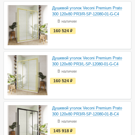
н
а
Душевой уголок Veconi Premium Prato
л
и
300 120х80 PR3/R-SP-12080-01-G-C4
ч
В наличии
и
и
е
160 524
руб.
с
т
ь
в
н
а
Душевой уголок Veconi Premium Prato
л
и
300 120х80 PR3/L-SP-12080-01-G-C4
ч
В наличии
и
и
е
160 524
руб.
с
т
ь
в
н
а
Душевой уголок Veconi Premium Prato
л
и
300 120х80 PR3/R-SP-12080-01-B-C4
ч
В наличии
и
и
е
145 918
руб.
с