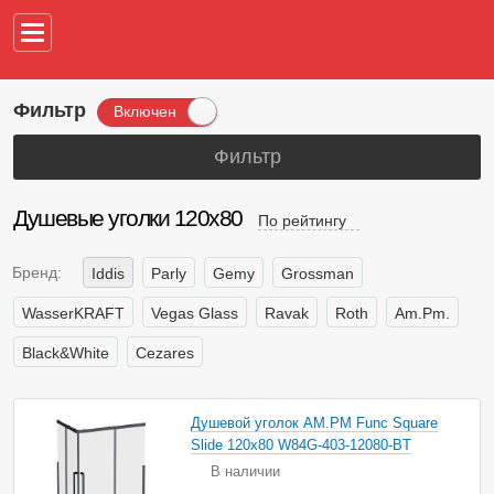
Например,
водонагреват
Фильтр
Включен
Фильтр
Душевые уголки 120х80
По рейтингу
Бренд:
Iddis
Parly
Gemy
Grossman
WasserKRAFT
Vegas Glass
Ravak
Roth
Am.Pm.
Black&White
Cezares
Душевой уголок AM.PM Func Square
Slide 120х80 W84G-403-12080-BT
В наличии