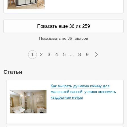
т
ь
в
н
а
л
Показать еще 36 из 259
и
ч
и
Показывать
по 36 товаров
и
1
2
3
4
5
...
8
9
→
Статьи
Как выбрать душевую кабину для
маленькой ванной: учимся экономить
квадратные метры