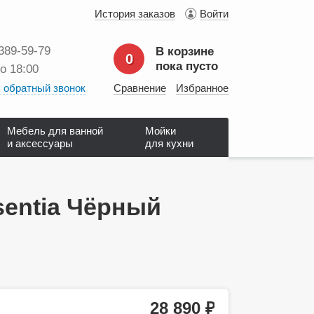
История заказов
Войти
 389‑59‑79
В корзине
0
пока пусто
до 18:00
 обратный звонок
Сравнение
Избранное
Мебель для ванной
Мойки
и аксессуары
для кухни
sentia Чёрный
28 890
руб.