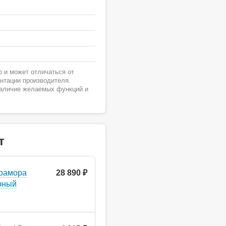
 и может отличаться от
ентации производителя.
наличие желаемых функций и
т
мрамора
28 890 ₽
рный