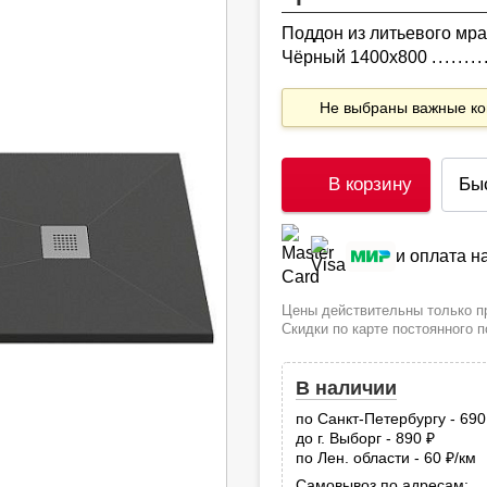
Поддон из литьевого мра
Чёрный 1400x800
Не выбраны важные 
В корзину
Бы
и оплата 
Цены действительны только пр
Скидки по карте постоянного 
В наличии
по Санкт-Петербургу - 69
до г. Выборг - 890
руб.
по Лен. области - 60
/км
руб
Самовывоз по адресам: