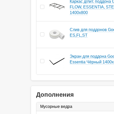
Каркас д/лит. поддона 
FLOW, ESSENTIA, ST
1400х800
Слив для поддонов Go
ES,FL,ST
Экран для поддона Go
Essentia Чёрный 1400
Дополнения
Мусорные ведра