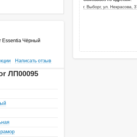
г. Выборг, ул. Некрасова, 3
 Essentia Чёрный
кции
Написать отзыв
or ЛП00095
ный
ьная
мрамор