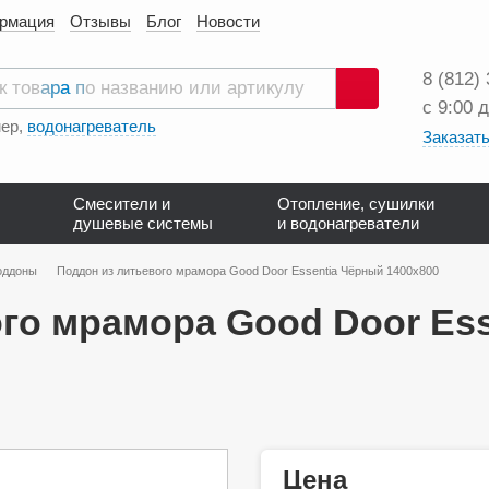
ормация
Отзывы
Блог
Новости
8 (812)
с 9:00 
Поиск
ер,
водонагреватель
Заказать
Смесители и
Отопление, сушилки
душевые системы
и водонагреватели
оддоны
Поддон из литьевого мрамора Good Door Essentia Чёрный 1400x800
го мрамора Good Door Es
Цена