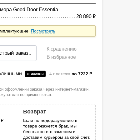
мора Good Door Essentia
28 890
руб.
комплектующие
Посмотреть
К сравнению
стрый заказ
..
В избранное
наличными
4 платежа
по 7222
P
и оформлении заказа через интернет-магазин.
покупателя не применяются.
Возврат
0
руб.
Если по недоразумению в
товаре окажется брак, мы
.
бесплатно его заменим и
доставим курьером за свой счет.