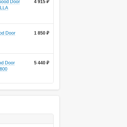
Good Door
4 915 ₽
ELLA
od Door
1 850 ₽
od Door
5 440 ₽
x800