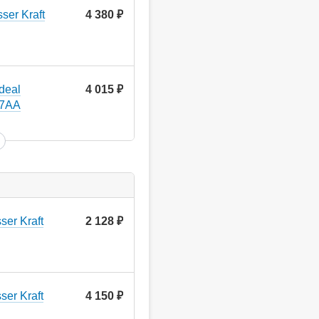
er Kraft
4 380
руб.
deal
4 015
руб.
17AA
er Kraft
2 128
руб.
er Kraft
4 150
руб.