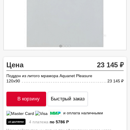
Цена
23 145
Поддон из литого мрамора Aquanet Pleasure
120x90
23 145
ру
В корзину
Быстрый заказ
и оплата наличными
4 платежа
по 5786
P