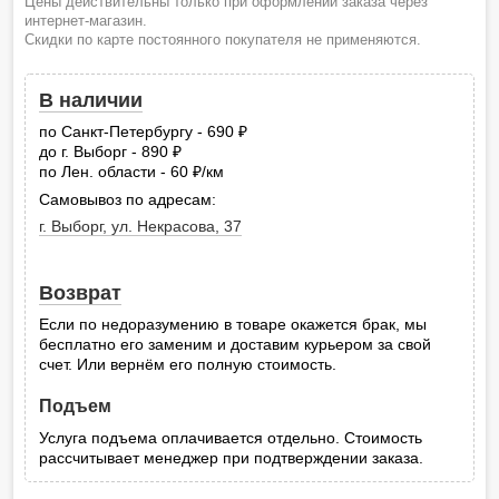
Цены действительны только при оформлении заказа через
интернет-магазин.
Скидки по карте постоянного покупателя не применяются.
В наличии
по Санкт-Петербургу - 690
руб.
до г. Выборг - 890
руб.
по Лен. области - 60
/км
руб.
Самовывоз по адресам:
г. Выборг, ул. Некрасова, 37
Возврат
Если по недоразумению в товаре окажется брак, мы
бесплатно его заменим и доставим курьером за свой
счет. Или вернём его полную стоимость.
Подъем
Услуга подъема оплачивается отдельно. Стоимость
рассчитывает менеджер при подтверждении заказа.