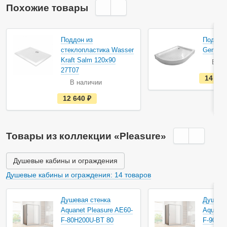
Похожие товары
Поддон из
Поддон
стеклопластика Wasser
Gemy S
Kraft Salm 120х90
В на
27T07
14 10
В наличии
е
12 640
руб.
с
т
ь
в
н
Товары из коллекции «Pleasure»
а
л
и
ч
Душевые кабины и ограждения
и
и
Душевые кабины и ограждения: 14 товаров
Душевая стенка
Душева
Aquanet Pleasure AE60-
Aquanet
F-80H200U-BT 80
F-90H2