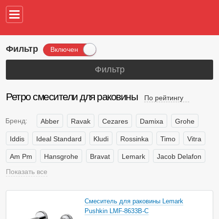
Например,
водонагреват
Фильтр
Включен
Фильтр
Ретро смесители для раковины
По рейтингу
Бренд:
Abber
Ravak
Cezares
Damixa
Grohe
Iddis
Ideal Standard
Kludi
Rossinka
Timo
Vitra
Am Pm
Hansgrohe
Bravat
Lemark
Jacob Delafon
Показать все
Wasserkraft
Страна производитель:
Италия
Россия
Турция
Смеситель для раковины Lemark
Финляндия
Франция
Чехия
Дания
Швеция
Pushkin LMF-8633B-C