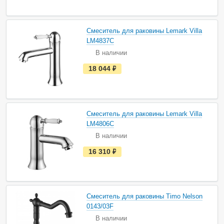
ь
в
н
а
Смеситель для раковины Lemark Villa
л
и
LM4837C
ч
В наличии
и
и
е
18 044
руб.
с
т
ь
в
н
а
Смеситель для раковины Lemark Villa
л
и
LM4806C
ч
В наличии
и
и
е
16 310
руб.
с
т
ь
в
н
а
Смеситель для раковины Timo Nelson
л
и
0143/03F
ч
В наличии
и