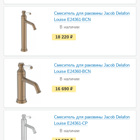
в
н
а
Смеситель для раковины Jacob Delafon
л
и
Louise E24361-BCN
ч
В наличии
и
и
е
18 220
руб.
с
т
ь
в
н
а
Смеситель для раковины Jacob Delafon
л
и
Louise E24360-BCN
ч
В наличии
и
и
е
16 690
руб.
с
т
ь
в
н
а
Смеситель для раковины Jacob Delafon
л
и
Louise E24361-CP
ч
В наличии
и
и
е