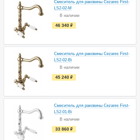
Смеситель для раковины Cezares First-
л
и
LS2-02-M
ч
В наличии
и
и
е
46 340
руб.
с
т
ь
в
н
а
Смеситель для раковины Cezares First-
л
и
LS2-02-Bi
ч
В наличии
и
и
е
45 240
руб.
с
т
ь
в
н
а
Смеситель для раковины Cezares First-
л
и
LS2-01-Bi
ч
В наличии
и
и
е
33 860
руб.
с
т