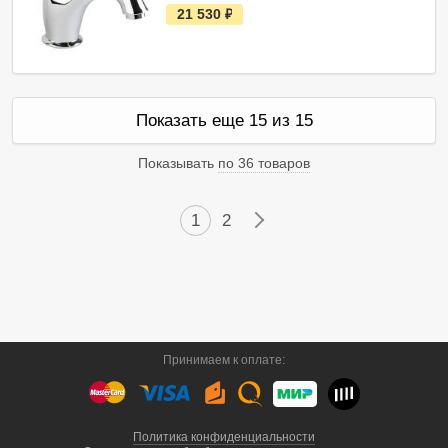
е
21 530
руб.
с
т
ь
в
н
а
л
Показать еще 15 из 15
и
ч
и
Показывать
по 36 товаров
и
1
2
→
Принимаем к оплате:
Политика конфиденциальности