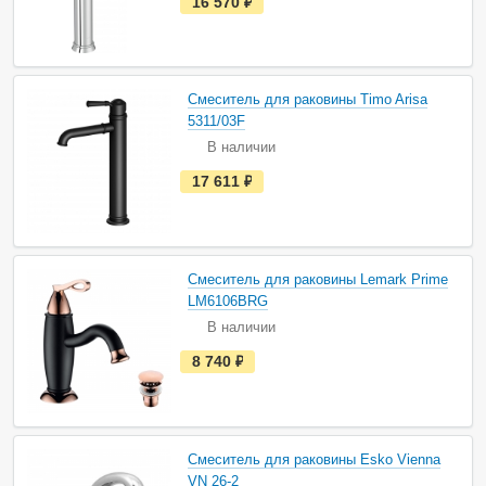
16 570
руб.
с
т
ь
в
н
а
Смеситель для раковины Timo Arisa
л
и
5311/03F
ч
В наличии
и
и
е
17 611
руб.
с
т
ь
в
н
а
Смеситель для раковины Lemark Prime
л
и
LM6106BRG
ч
В наличии
и
и
е
8 740
руб.
с
т
ь
в
н
а
Смеситель для раковины Esko Vienna
л
и
VN 26-2