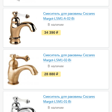
ь
в
н
а
Смеситель для раковины Cezares
л
и
Margot-LSM1-A-02-Bi
ч
В наличии
и
и
е
34 390
руб.
с
т
ь
в
н
а
Смеситель для раковины Cezares
л
и
Margot-LSM1-02-Bi
ч
В наличии
и
и
е
28 880
руб.
с
т
ь
в
н
а
Смеситель для раковины Cezares
л
и
Margot-LSM1-01-Bi
ч
В наличии
и
и