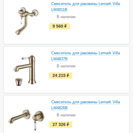
а
Смеситель для раковины Lemark Villa
л
и
LM4811B
ч
В наличии
и
и
е
9 560
руб.
с
т
ь
в
н
а
Смеситель для раковины Lemark Villa
л
и
LM4837B
ч
В наличии
и
и
е
24 215
руб.
с
т
ь
в
н
а
Смеситель для раковины Lemark Villa
л
и
LM4826B
ч
В наличии
и
и
е
27 326
руб.
с
т