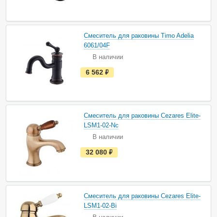
т
ь
в
н
а
Смеситель для раковины Timo Adelia
л
и
6061/04F
ч
В наличии
и
и
е
6 562
руб.
с
т
ь
в
н
а
Смеситель для раковины Cezares Elite-
л
и
LSM1-02-Nc
ч
В наличии
и
и
е
32 080
руб.
с
т
ь
в
н
а
Смеситель для раковины Cezares Elite-
л
и
LSM1-02-Bi
ч