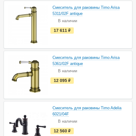
н
а
Смеситель для раковины Timo Arisa
л
и
5311/02F antique
ч
В наличии
и
и
е
17 611
руб.
с
т
ь
в
н
а
Смеситель для раковины Timo Arisa
л
и
5361/02F antique
ч
В наличии
и
и
е
12 095
руб.
с
т
ь
в
н
а
Смеситель для раковины Timo Adelia
л
и
6021/04F
ч
В наличии
и
и
е
12 560
руб.
с