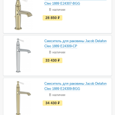
и
Cleo 1889 E24307-BGG
ч
В наличии
и
и
е
28 850
руб.
с
т
ь
в
н
а
Смеситель для раковины Jacob Delafon
л
и
Cleo 1889 E24309-CP
ч
В наличии
и
и
е
33 430
руб.
с
т
ь
в
н
а
Смеситель для раковины Jacob Delafon
л
и
Cleo 1889 E24309-BGG
ч
В наличии
и
и
е
34 430
руб.
с
т
ь