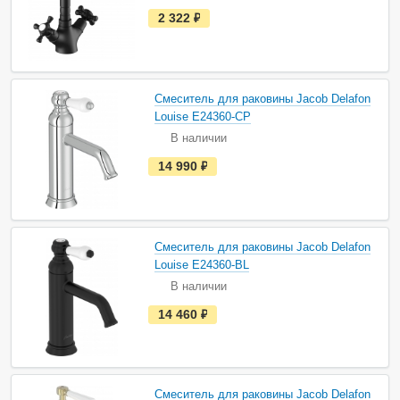
и
е
2 322
руб.
с
т
ь
в
н
а
Смеситель для раковины Jacob Delafon
л
и
Louise E24360-CP
ч
В наличии
и
и
е
14 990
руб.
с
т
ь
в
н
а
Смеситель для раковины Jacob Delafon
л
и
Louise E24360-BL
ч
В наличии
и
и
е
14 460
руб.
с
т
ь
в
н
а
Смеситель для раковины Jacob Delafon
л