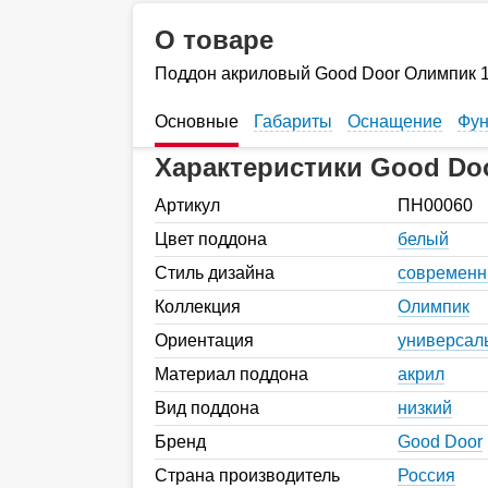
О товаре
Поддон акриловый Good Door Олимпик 
Основные
Габариты
Оснащение
Фун
Характеристики Good Do
Артикул
ПН00060
Цвет поддона
белый
Стиль дизайна
современ
Коллекция
Олимпик
Ориентация
универсал
Материал поддона
акрил
Вид поддона
низкий
Бренд
Good Door
Страна производитель
Россия