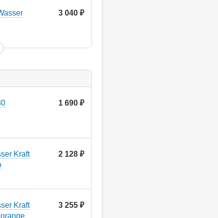
Wasser
3 040
руб.
80
1 690
руб.
er Kraft
2 128
руб.
o
er Kraft
3 255
руб.
 orange