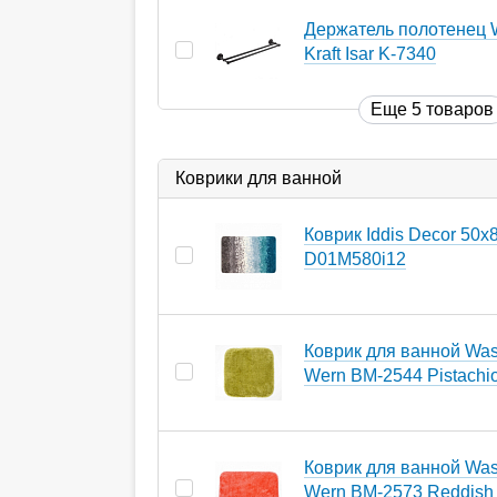
Держатель полотенец 
Kraft Isar K-7340
Еще 5 товаров
Коврики для ванной
Коврик Iddis Decor 50х
D01M580i12
Коврик для ванной Wass
Wern BM-2544 Pistachi
Коврик для ванной Wass
Wern BM-2573 Reddish