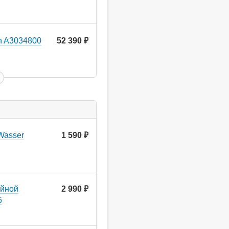
n A3034800
52 390
руб.
Wasser
1 590
руб.
ойной
2 990
руб.
6