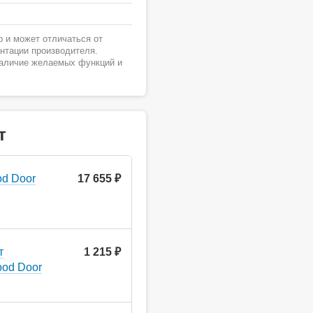
 и может отличаться от
ентации производителя.
наличие желаемых функций и
т
d Door
17 655 ₽
т
1 215 ₽
ood Door