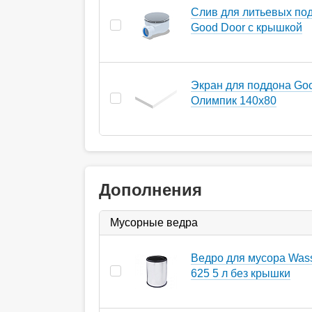
Слив для литьевых по
Good Door с крышкой
Экран для поддона Go
Олимпик 140х80
Дополнения
Мусорные ведра
Ведро для мусора Wasse
625 5 л без крышки