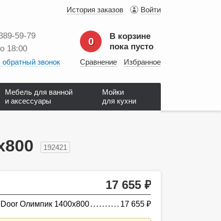
История заказов
Войти
 389‑59‑79
В корзине
0
пока пусто
до 18:00
 обратный звонок
Сравнение
Избранное
Мебель для ванной
Мойки
и аксессуары
для кухни
х800
192421
17 655
руб.
 Door Олимпик 1400х800
17 655
руб.