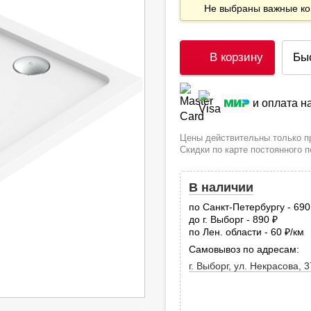
Не выбраны важные 
В корзину
Бы
и оплата 
Цены действительны только пр
Скидки по карте постоянного 
В наличии
по Санкт-Петербургу - 69
до г. Выборг - 890
руб.
по Лен. области - 60
/км
руб
Самовывоз по адресам:
г. Выборг, ул. Некрасова, 3