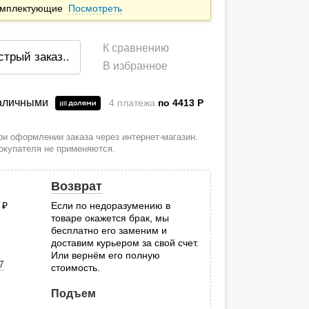
комплектующие
Посмотреть
К сравнению
стрый заказ
..
В избранное
наличными
4 платежа
по 4413
P
и оформлении заказа через интернет-магазин.
покупателя не применяются.
Возврат
0
руб.
Если по недоразумению в
товаре окажется брак, мы
.
бесплатно его заменим и
доставим курьером за свой счет.
Или вернём его полную
7
стоимость.
Подъем