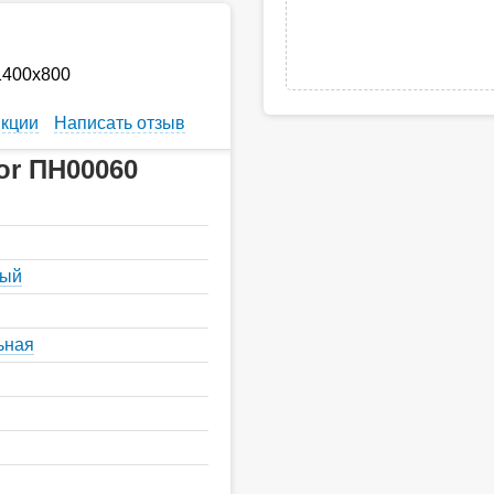
1400х800
кции
Написать отзыв
or ПН00060
ный
ьная