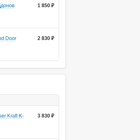
ддонов
1 850 ₽
od Door
2 830 ₽
r Kraft K-
3 830
руб.