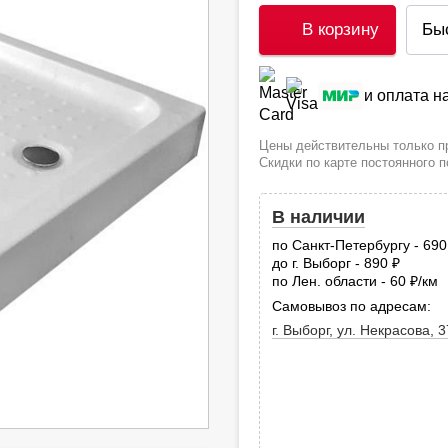
В корзину
Бы
и оплата 
Цены действительны только пр
Скидки по карте постоянного 
В наличии
по Санкт-Петербургу - 69
до г. Выборг - 890
руб.
по Лен. области - 60
/км
руб
Самовывоз по адресам:
г. Выборг, ул. Некрасова, 3