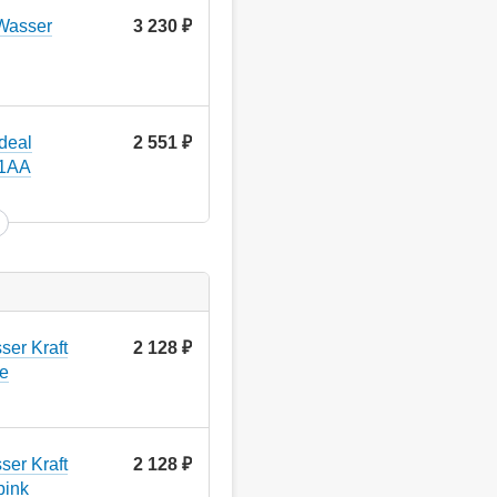
Wasser
3 230
руб.
deal
2 551
руб.
81AA
er Kraft
2 128
руб.
e
er Kraft
2 128
руб.
pink