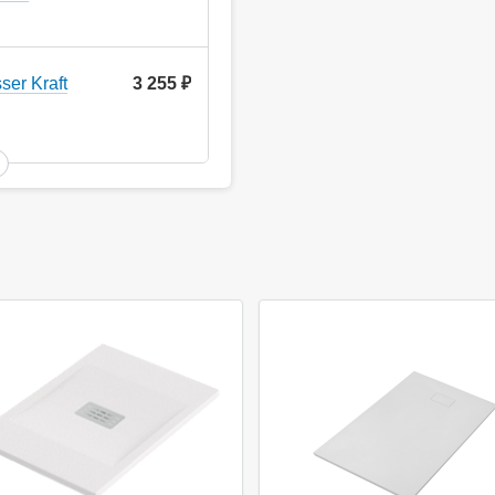
er Kraft
3 255
руб.