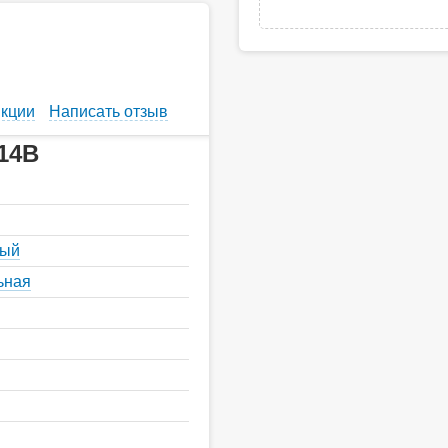
кции
Написать отзыв
14B
ный
ьная