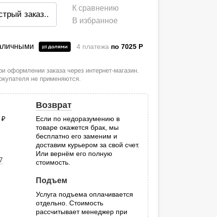
К сравнению
стрый заказ
..
В избранное
наличными
4 платежа
по 7025
P
и оформлении заказа через интернет-магазин.
покупателя не применяются.
Возврат
0
руб.
Если по недоразумению в
товаре окажется брак, мы
.
бесплатно его заменим и
доставим курьером за свой счет.
Или вернём его полную
7
стоимость.
Подъем
Услуга подъема оплачивается
отдельно. Стоимость
рассчитывает менеджер при