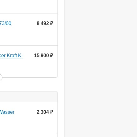
73/00
8 492
руб.
r Kraft K-
15 900
руб.
Wasser
2 304
руб.