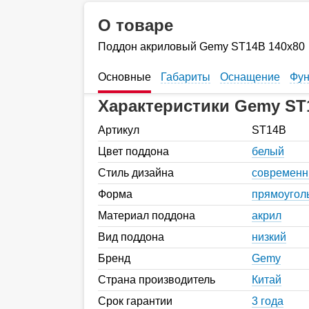
О товаре
Поддон акриловый Gemy ST14B 140x80
Основные
Габариты
Оснащение
Фун
Характеристики Gemy ST
Артикул
ST14B
Цвет поддона
белый
Стиль дизайна
современ
Форма
прямоугол
Материал поддона
акрил
Вид поддона
низкий
Бренд
Gemy
Страна производитель
Китай
Срок гарантии
3 года