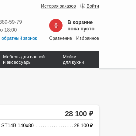
История заказов
Войти
 389‑59‑79
В корзине
0
пока пусто
до 18:00
 обратный звонок
Сравнение
Избранное
Мебель для ванной
Мойки
и аксессуары
для кухни
28 100
руб.
 ST14B 140x80
28 100
руб.