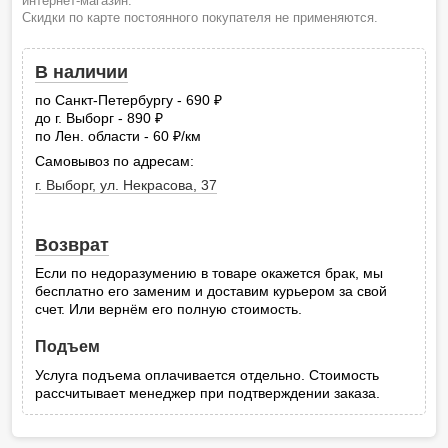
интернет-магазин.
Скидки по карте постоянного покупателя не применяются.
В наличии
по Санкт-Петербургу - 690
руб.
до г. Выборг - 890
руб.
по Лен. области - 60
/км
руб.
Самовывоз по адресам:
г. Выборг, ул. Некрасова, 37
Возврат
Если по недоразумению в товаре окажется брак, мы
бесплатно его заменим и доставим курьером за свой
счет. Или вернём его полную стоимость.
Подъем
Услуга подъема оплачивается отдельно. Стоимость
рассчитывает менеджер при подтверждении заказа.