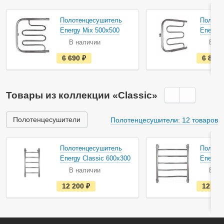
Полотенцесушитель
Полоте
Energy Mix 500х500
Energy 
В наличии
В на
е
6 690
руб.
6 820
с
т
ь
в
н
Товары из коллекции «Classic»
а
л
и
ч
Полотенцесушители
Полотенцесушители: 12 товаров
и
и
Полотенцесушитель
Полоте
Energy Classic 600х300
Energy 
В наличии
В на
е
12 200
руб.
12 52
с
т
ь
в
н