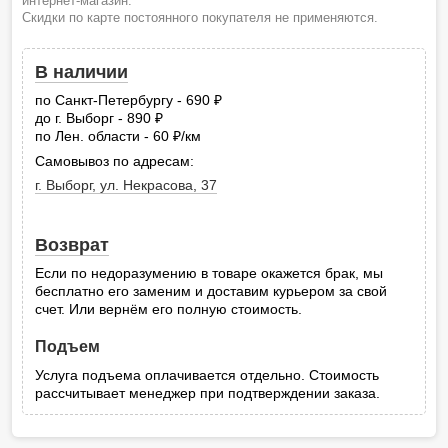
интернет-магазин.
Скидки по карте постоянного покупателя не применяются.
В наличии
по Санкт-Петербургу - 690
руб.
до г. Выборг - 890
руб.
по Лен. области - 60
/км
руб.
Самовывоз по адресам:
г. Выборг, ул. Некрасова, 37
Возврат
Если по недоразумению в товаре окажется брак, мы
бесплатно его заменим и доставим курьером за свой
счет. Или вернём его полную стоимость.
Подъем
Услуга подъема оплачивается отдельно. Стоимость
рассчитывает менеджер при подтверждении заказа.