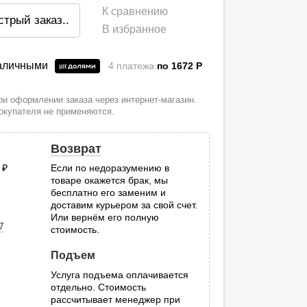
К сравнению
стрый заказ
..
В избранное
наличными
4 платежа
по 1672
P
и оформлении заказа через интернет-магазин.
покупателя не применяются.
Возврат
0
руб.
Если по недоразумению в
товаре окажется брак, мы
.
бесплатно его заменим и
доставим курьером за свой счет.
Или вернём его полную
7
стоимость.
Подъем
Услуга подъема оплачивается
отдельно. Стоимость
рассчитывает менеджер при