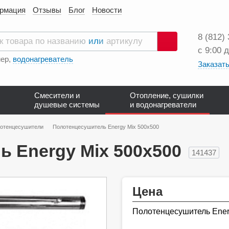
ормация
Отзывы
Блог
Новости
8 (812)
с 9:00 
Поиск
ер,
водонагреватель
Заказать
Смесители и
Отопление, сушилки
душевые системы
и водонагреватели
лотенцесушители
Полотенцесушитель Energy Mix 500х500
 Energy Mix 500х500
141437
Цена
Полотенцесушитель Ener