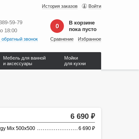
История заказов
Войти
 389‑59‑79
В корзине
0
пока пусто
до 18:00
 обратный звонок
Сравнение
Избранное
Мебель для ванной
Мойки
и аксессуары
для кухни
6 690
руб.
gy Mix 500х500
6 690
руб.