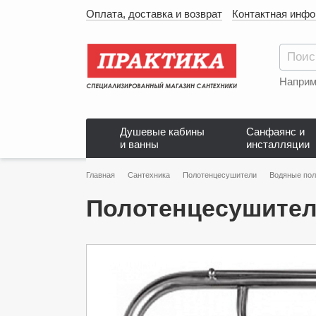
Оплата, доставка и возврат
Контактная инф
Наприм
Душевые кабины
Санфаянс и
и ванны
инсталляции
Главная
Сантехника
Полотенцесушители
Водяные по
Полотенцесушитель