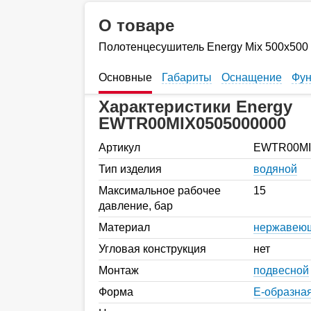
О товаре
Полотенцесушитель Energy Mix 500х500
Основные
Габариты
Оснащение
Фун
Характеристики Energy
EWTR00MIX0505000000
Артикул
EWTR00MI
Тип изделия
водяной
Максимальное рабочее
15
давление, бар
Материал
нержавеющ
Угловая конструкция
нет
Монтаж
подвесной
Форма
E-образна