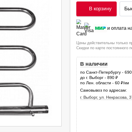
В корзину
Бы
и оплата 
Цены действительны только пр
Скидки по карте постоянного 
В наличии
по Санкт-Петербургу - 69
до г. Выборг - 890
руб.
по Лен. области - 60
/км
руб
Самовывоз по адресам:
г. Выборг, ул. Некрасова, 3