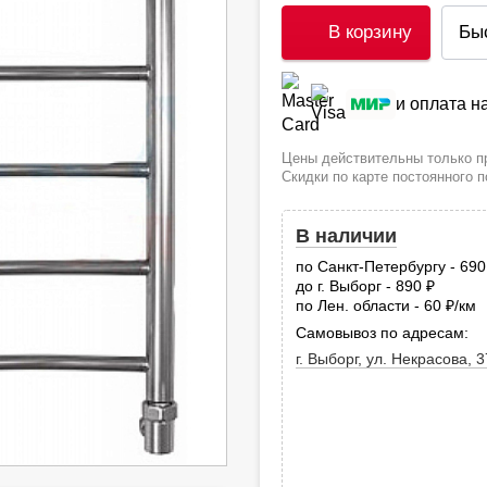
В корзину
Бы
и оплата 
Цены действительны только пр
Скидки по карте постоянного 
В наличии
по Санкт-Петербургу - 69
до г. Выборг - 890
руб.
по Лен. области - 60
/км
руб
Самовывоз по адресам:
г. Выборг, ул. Некрасова, 3