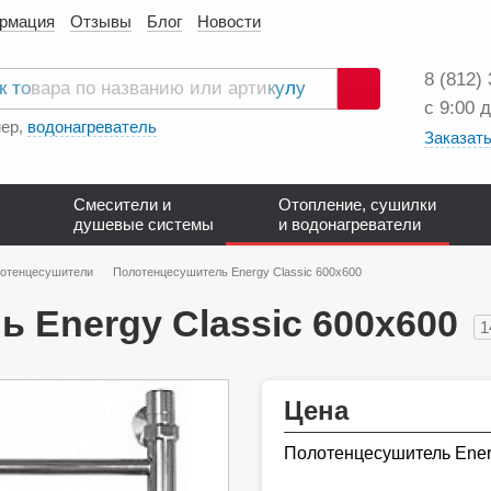
ормация
Отзывы
Блог
Новости
8 (812)
с 9:00 
Поиск
ер,
водонагреватель
Заказать
Смесители и
Отопление, сушилки
душевые системы
и водонагреватели
лотенцесушители
Полотенцесушитель Energy Classic 600х600
 Energy Classic 600х600
1
Цена
Полотенцесушитель Ener