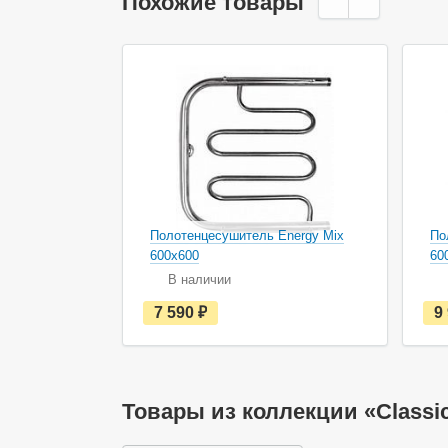
Похожие товары
Полотенцесушитель Energy Mix
По
600х600
60
В наличии
е
7 590
руб.
9
с
т
ь
в
н
а
Товары из коллекции «Classi
л
и