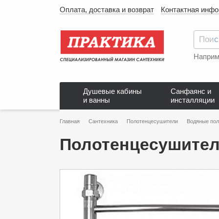
Оплата, доставка и возврат
Контактная инф
Наприм
Душевые кабины
Санфаянс и
и ванны
инсталляции
Главная
Сантехника
Полотенцесушители
Водяные по
Полотенцесушитель