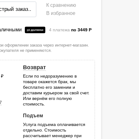
К сравнению
стрый заказ
..
В избранное
наличными
4 платежа
по 3449
P
и оформлении заказа через интернет-магазин.
покупателя не применяются.
Возврат
0
руб.
Если по недоразумению в
товаре окажется брак, мы
.
бесплатно его заменим и
доставим курьером за свой счет.
Или вернём его полную
7
стоимость.
Подъем
Услуга подъема оплачивается
отдельно. Стоимость
рассчитывает менеджер при