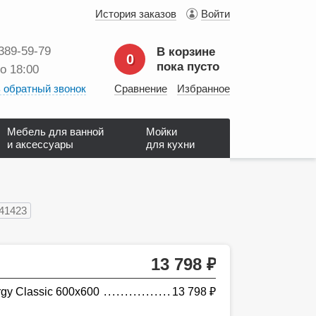
История заказов
Войти
 389‑59‑79
В корзине
0
пока пусто
до 18:00
 обратный звонок
Сравнение
Избранное
Мебель для ванной
Мойки
и аксессуары
для кухни
41423
13 798
руб.
gy Classic 600х600
13 798
руб.