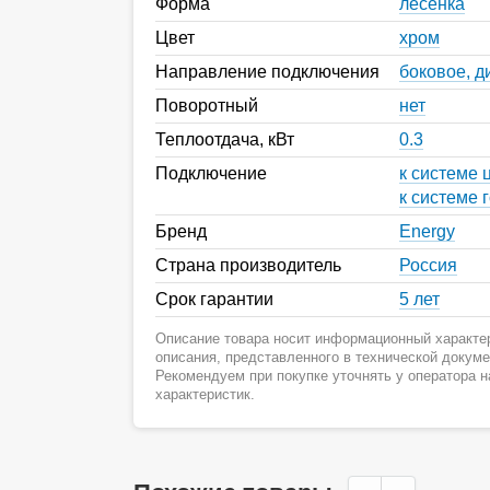
Форма
лесенка
Цвет
хром
Направление подключения
боковое, д
Поворотный
нет
Теплоотдача, кВт
0.3
Подключение
к системе 
к системе 
Бренд
Energy
Страна производитель
Россия
Срок гарантии
5 лет
Описание товара носит информационный характер
описания, представленного в технической докум
Рекомендуем при покупке уточнять у оператора 
характеристик.