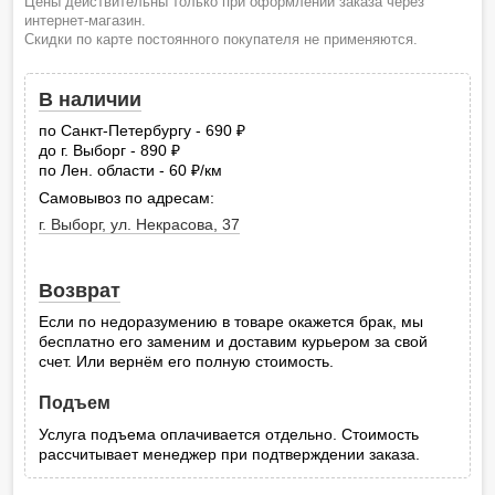
Цены действительны только при оформлении заказа через
интернет-магазин.
Скидки по карте постоянного покупателя не применяются.
В наличии
по Санкт-Петербургу - 690
руб.
до г. Выборг - 890
руб.
по Лен. области - 60
/км
руб.
Самовывоз по адресам:
г. Выборг, ул. Некрасова, 37
Возврат
Если по недоразумению в товаре окажется брак, мы
бесплатно его заменим и доставим курьером за свой
счет. Или вернём его полную стоимость.
Подъем
Услуга подъема оплачивается отдельно. Стоимость
рассчитывает менеджер при подтверждении заказа.