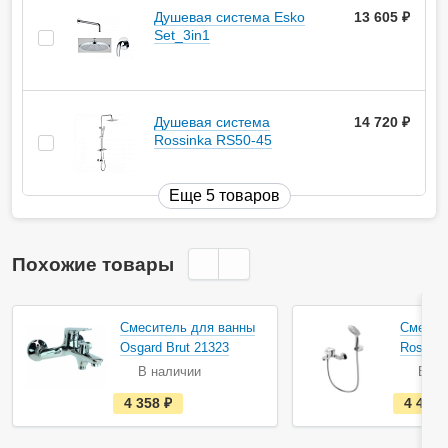
Душевая система Esko
13 605
руб.
Set_3in1
Душевая система
14 720
руб.
Rossinka RS50-45
Еще 5 товаров
Похожие товары
Смеситель для ванны
Смесит
Osgard Brut 21323
Rossink
В наличии
В на
е
4 358
руб.
4 410
с
т
ь