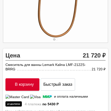
Цена
21 720
Смеситель для ванны Lemark Kalina LMF-2122S-
BRRG
21 720
ру
В корзину
Быстрый заказ
и оплата наличными
4 платежа
по 5430
P