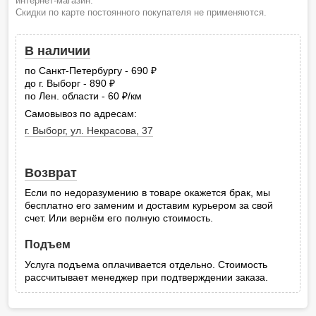
интернет-магазин.
Скидки по карте постоянного покупателя не применяются.
В наличии
по Санкт-Петербургу - 690
руб.
до г. Выборг - 890
руб.
по Лен. области - 60
/км
руб.
Самовывоз по адресам:
г. Выборг, ул. Некрасова, 37
Возврат
Если по недоразумению в товаре окажется брак, мы
бесплатно его заменим и доставим курьером за свой
счет. Или вернём его полную стоимость.
Подъем
Услуга подъема оплачивается отдельно. Стоимость
рассчитывает менеджер при подтверждении заказа.