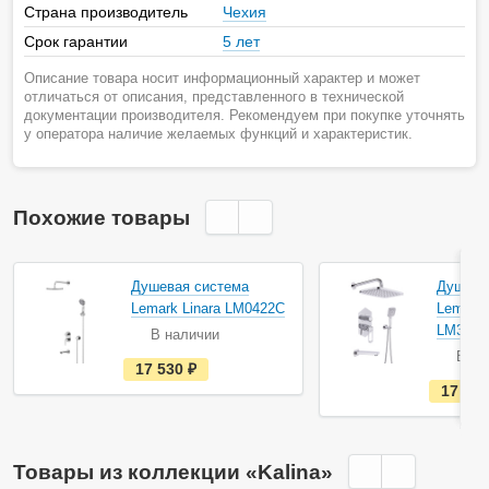
Страна производитель
Чехия
Срок гарантии
5 лет
Описание товара носит информационный характер и может
отличаться от описания, представленного в технической
документации производителя. Рекомендуем при покупке уточнять
у оператора наличие желаемых функций и характеристик.
Похожие товары
Душевая система
Душева
Lemark Linara LM0422C
Lemark 
LM3922
В наличии
В на
е
17 530
руб.
с
17 66
т
ь
в
н
а
Товары из коллекции «Kalina»
л
и