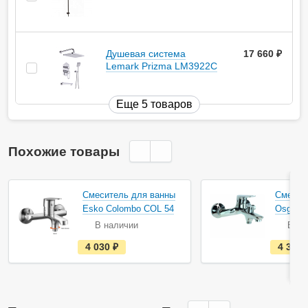
Душевая система
17 660
руб.
Lemark Prizma LM3922C
Еще 5 товаров
Похожие товары
Смеситель для ванны
Смесит
Esko Colombo COL 54
Osgard 
В наличии
В на
е
4 030
руб.
4 358
с
т
ь
в
н
а