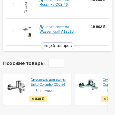
Rossinka Q02-46
Душевая система
19 962
руб.
Wasser Kraft A12610
Еще 5 товаров
Похожие товары
Смеситель для ванны
Смесит
Esko Colombo COL 54
Osgard 
В наличии
В на
е
4 030
руб.
4 358
с
т
ь
в