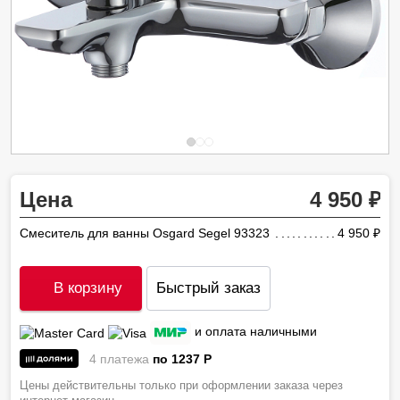
Цена
4 950
Смеситель для ванны Osgard Segel 93323
4 950
ру
В корзину
Быстрый заказ
и оплата наличными
4 платежа
по 1237
P
Цены действительны только при оформлении заказа через