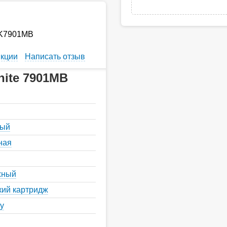
UK7901MB
кции
Написать отзыв
hite 7901MB
ный
ная
жный
кий картридж
у