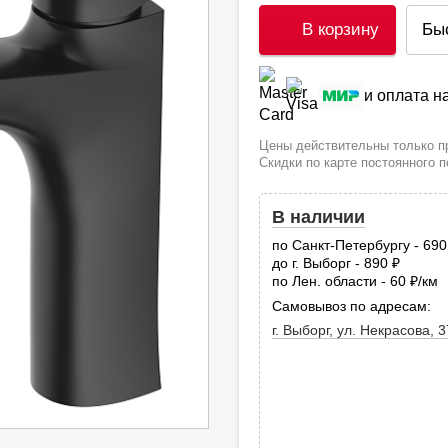
В корзину
Бы
и оплата 
Цены действительны только пр
Скидки по карте постоянного 
В наличии
по Санкт-Петербургу - 69
до г. Выборг - 890
руб.
по Лен. области - 60
/км
руб
Самовывоз по адресам:
г. Выборг, ул. Некрасова, 3