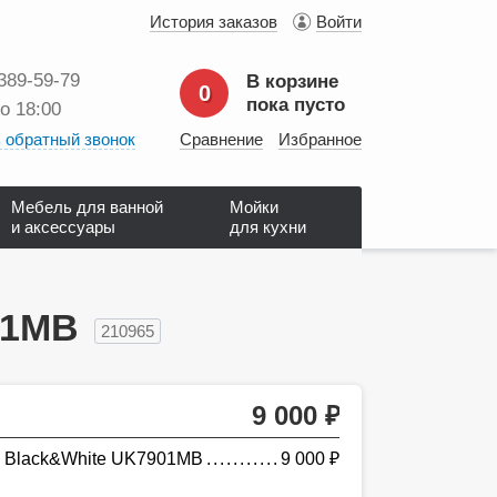
История заказов
Войти
 389‑59‑79
В корзине
0
пока пусто
до 18:00
 обратный звонок
Сравнение
Избранное
Мебель для ванной
Мойки
и аксессуары
для кухни
01MB
210965
9 000
руб.
ы Black&White UK7901MB
9 000
руб.