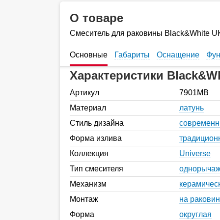
О товаре
Смеситель для раковины Black&White 
Основные
Габариты
Оснащение
Фун
Характеристики Black&W
Артикул
7901MB
Материал
латунь
Стиль дизайна
современ
Форма излива
традицион
Коллекция
Universe
Тип смесителя
однорыча
Механизм
керамичес
Монтаж
на раковин
Форма
округлая