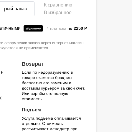
К сравнению
стрый заказ
..
В избранное
наличными
4 платежа
по 2250
P
и оформлении заказа через интернет-магазин.
покупателя не применяются.
Возврат
0
руб.
Если по недоразумению в
товаре окажется брак, мы
.
бесплатно его заменим и
доставим курьером за свой счет.
Или вернём его полную
7
стоимость.
Подъем
Услуга подъема оплачивается
отдельно. Стоимость
рассчитывает менеджер при