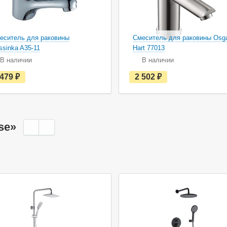
еситель для раковины
Смеситель для раковины Osg
ssinka A35-11
Hart 77013
В наличии
В наличии
е
е
 479
руб.
2 502
руб.
с
с
т
т
ь
ь
в
в
н
н
а
а
se»
л
л
и
и
ч
ч
и
и
и
и