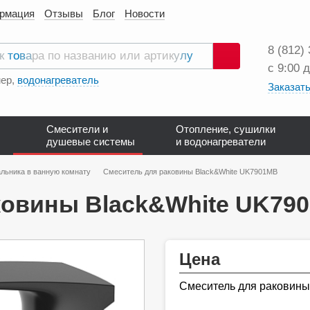
ормация
Отзывы
Блог
Новости
8 (812)
с 9:00 
Поиск
ер,
водонагреватель
Заказать
Смесители и
Отопление, сушилки
душевые системы
и водонагреватели
льника в ванную комнату
Смеситель для раковины Black&White UK7901MB
ковины Black&White UK79
Цена
Смеситель для раковин