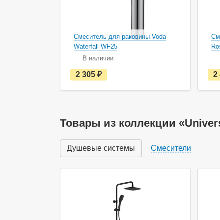
Смеситель для раковины Voda
См
Waterfall WF25
Ro
В наличии
е
2 305
руб.
2
с
т
ь
в
н
а
Товары из коллекции «Univer
л
и
ч
Душевые системы
Смесители
и
и