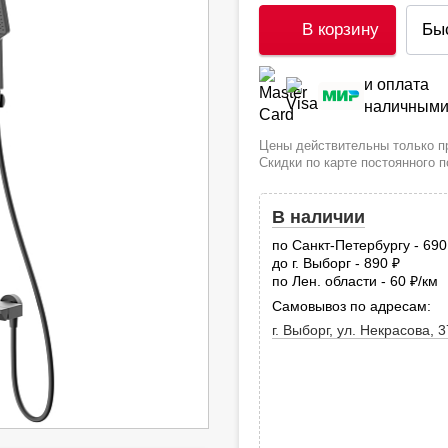
В корзину
Бы
и оплата
наличным
Цены действительны только пр
Скидки по карте постоянного 
В наличии
по Санкт-Петербургу - 69
до г. Выборг - 890
руб.
по Лен. области - 60
/км
руб
Самовывоз по адресам:
г. Выборг, ул. Некрасова, 3