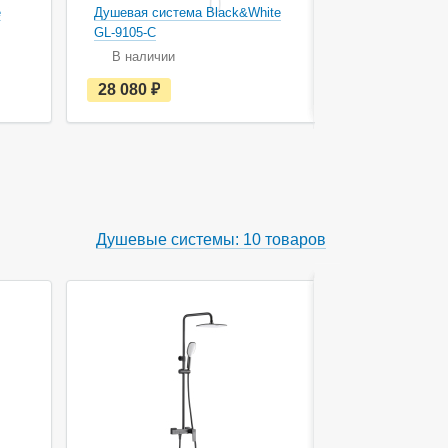
e
Душевая система Black&White
Душевая си
GL-9105-C
GL-9105-MB
В наличии
В наличи
е
28 080
руб.
28 440
с
т
ь
в
н
а
л
и
ч
Душевые системы: 10 товаров
и
и