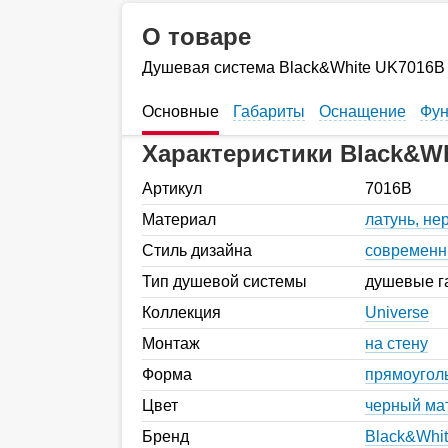
О товаре
Душевая система Black&White UK7016B
Основные
Габариты
Оснащение
Фун
Характеристики Black&Wh
Артикул
7016B
Материал
латунь, н
Стиль дизайна
современ
Тип душевой системы
душевые г
Коллекция
Universe
Монтаж
на стену
Форма
прямоугол
Цвет
черный ма
Бренд
Black&Whi