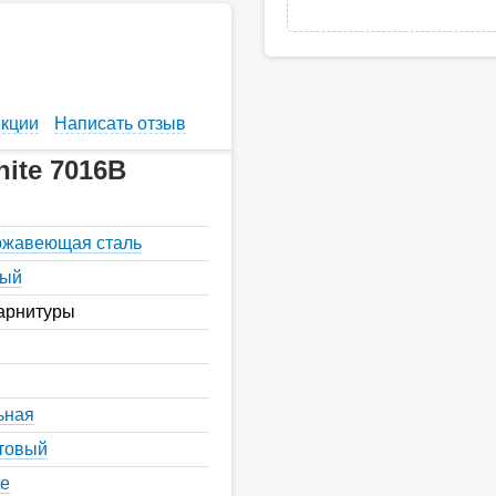
кции
Написать отзыв
ite 7016B
ержавеющая сталь
ный
арнитуры
ьная
товый
te