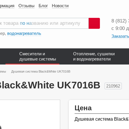
ормация
Отзывы
Блог
Новости
8 (812)
с 9:00 
Поиск
ер,
водонагреватель
Заказать
Смесители и
Отопление, сушилки
душевые системы
и водонагреватели
темы
Душевая система Black&White UK7016B
Black&White UK7016B
210962
Цена
Душевая система Black