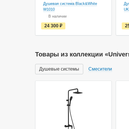
Душевая система Black&White
Ду
W1010
UK
В наличии
е
24 300
руб.
2
с
т
ь
в
н
а
Товары из коллекции «Univer
л
и
ч
Душевые системы
Смесители
и
и