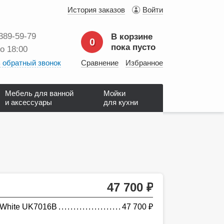
История заказов
Войти
 389‑59‑79
В корзине
0
пока пусто
до 18:00
 обратный звонок
Сравнение
Избранное
Мебель для ванной
Мойки
и аксессуары
для кухни
47 700
руб.
&White UK7016B
47 700
руб.