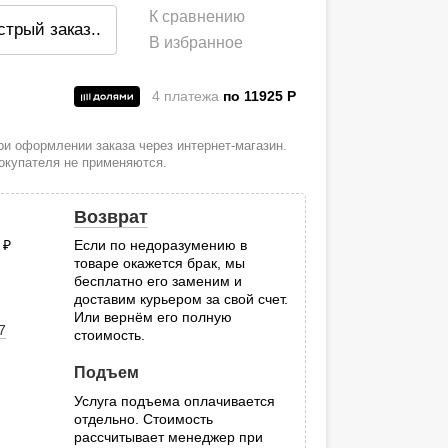
К сравнению
стрый заказ
..
В избранное
4 платежа
по 11925
P
и
и оформлении заказа через интернет-магазин.
покупателя не применяются.
Возврат
0
руб.
Если по недоразумению в
товаре окажется брак, мы
.
бесплатно его заменим и
доставим курьером за свой счет.
Или вернём его полную
7
стоимость.
Подъем
Услуга подъема оплачивается
отдельно. Стоимость
рассчитывает менеджер при