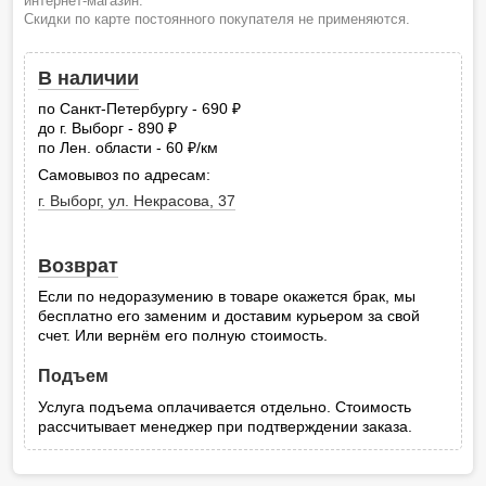
интернет-магазин.
Скидки по карте постоянного покупателя не применяются.
В наличии
по Санкт-Петербургу - 690
руб.
до г. Выборг - 890
руб.
по Лен. области - 60
/км
руб.
Самовывоз по адресам:
г. Выборг, ул. Некрасова, 37
Возврат
Если по недоразумению в товаре окажется брак, мы
бесплатно его заменим и доставим курьером за свой
счет. Или вернём его полную стоимость.
Подъем
Услуга подъема оплачивается отдельно. Стоимость
рассчитывает менеджер при подтверждении заказа.