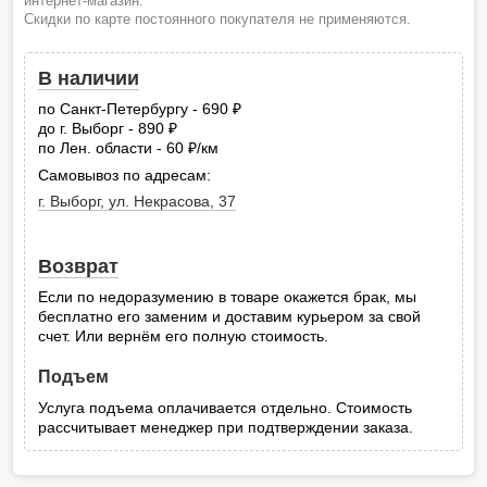
интернет-магазин.
Скидки по карте постоянного покупателя не применяются.
В наличии
по Санкт-Петербургу - 690
руб.
до г. Выборг - 890
руб.
по Лен. области - 60
/км
руб.
Самовывоз по адресам:
г. Выборг, ул. Некрасова, 37
Возврат
Если по недоразумению в товаре окажется брак, мы
бесплатно его заменим и доставим курьером за свой
счет. Или вернём его полную стоимость.
Подъем
Услуга подъема оплачивается отдельно. Стоимость
рассчитывает менеджер при подтверждении заказа.