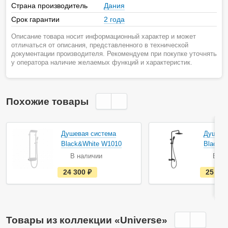
Страна производитель
Дания
Срок гарантии
2 года
Описание товара носит информационный характер и может
отличаться от описания, представленного в технической
документации производителя. Рекомендуем при покупке уточнять
у оператора наличие желаемых функций и характеристик.
Похожие товары
Акция
Душевая система
Душева
Black&White W1010
Black&
В наличии
В на
е
24 300
руб.
25 65
с
т
ь
в
н
а
Товары из коллекции «Universe»
л
и