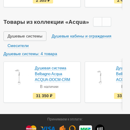
2 305
руб.
2 479
с
т
ь
в
н
Товары из коллекции «Acqua»
а
л
и
ч
Душевые системы
Душевые кабины и ограждения
и
и
Смесители
Душевые системы: 4 товара
Душевая система
Душева
Belbagno Acqua
Belbagn
ACQUA-DOCM-CRM
ACQUA
В наличии
В на
е
31 350
руб.
33 25
с
т
ь
в
н
а
Принимаем к оплате:
л
и