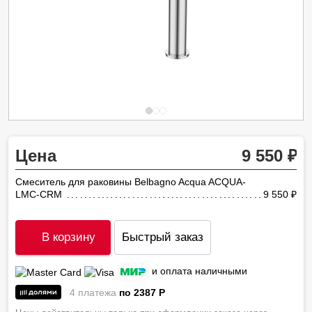
Цена
9 550
Смеситель для раковины Belbagno Acqua ACQUA-
LMC-CRM
9 550
ру
В корзину
Быстрый заказ
и оплата наличными
4 платежа
по 2387
P