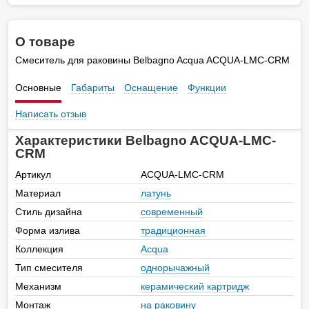
О товаре
Смеситель для раковины Belbagno Acqua ACQUA-LMC-CRM
Основные
Габариты
Оснащение
Функции
Написать отзыв
Характеристики Belbagno ACQUA-LMC-
CRM
Артикул
ACQUA-LMC-CRM
Материал
латунь
Стиль дизайна
современный
Форма излива
традиционная
Коллекция
Acqua
Тип смесителя
однорычажный
Механизм
керамический картридж
Монтаж
на раковину