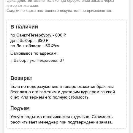
Цены действительны только при оформлении заказа через
интернет-магазин.
Скидки по карте постоянного покупателя не применяются.
В наличии
по Санкт-Петербургу - 690
руб.
до г. Выборг - 890
руб.
по Лен. области - 60
/км
руб.
Самовывоз по адресам:
г. Выборг, ул. Некрасова, 37
Возврат
Если по недоразумению в товаре окажется брак, мы
бесплатно его заменим и доставим курьером за свой
счет. Или вернём его полную стоимость.
Подъем
Услуга подъема оплачивается отдельно. Стоимость
рассчитывает менеджер при подтверждении заказа.