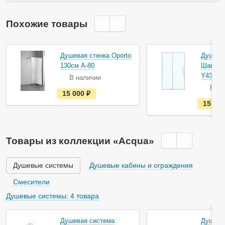
Похожие товары
Душевая стенка Oporto
Душевая
130см А-80
Шанхай
Y43-13
В наличии
В на
е
15 000
руб.
с
15 40
т
ь
в
н
а
Товары из коллекции «Acqua»
л
и
ч
и
Душевые системы
Душевые кабины и ограждения
и
Смесители
Душевые системы: 4 товара
Душевая система
Душева