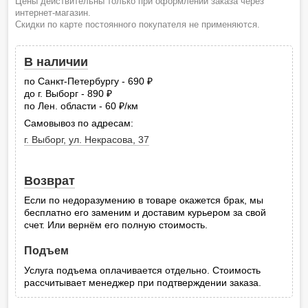
Цены действительны только при оформлении заказа через
интернет-магазин.
Скидки по карте постоянного покупателя не применяются.
В наличии
по Санкт-Петербургу - 690
руб.
до г. Выборг - 890
руб.
по Лен. области - 60
/км
руб.
Самовывоз по адресам:
г. Выборг, ул. Некрасова, 37
Возврат
Если по недоразумению в товаре окажется брак, мы
бесплатно его заменим и доставим курьером за свой
счет. Или вернём его полную стоимость.
Подъем
Услуга подъема оплачивается отдельно. Стоимость
рассчитывает менеджер при подтверждении заказа.