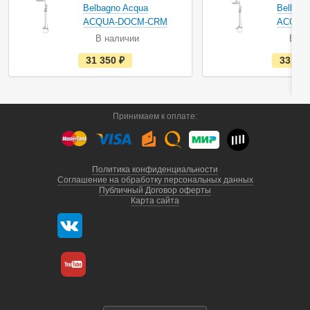
Belbagno Acqua
Belbagn
ACQUA-DOCM-CRM
ACQUA
В наличии
В на
е
31 350
руб.
33 25
с
т
ь
в
н
а
Принимаем к оплате:
л
и
ч
и
и
Политика конфиденциальности
Соглашение на обработку персональных данных
Публичный Договор оферты
Карта сайта
г. Санкт-Петербург