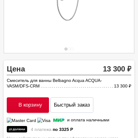
Цена
13 300
Смеситель для ванны Belbagno Acqua ACQUA-
VASM/DFS-CRM
13 300
ру
В корзину
Быстрый заказ
и оплата наличными
4 платежа
по 3325
P