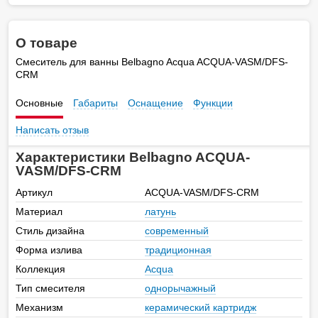
О товаре
Смеситель для ванны Belbagno Acqua ACQUA-VASM/DFS-
CRM
Основные
Габариты
Оснащение
Функции
Написать отзыв
Характеристики Belbagno ACQUA-
VASM/DFS-CRM
Артикул
ACQUA-VASM/DFS-CRM
Материал
латунь
Стиль дизайна
современный
Форма излива
традиционная
Коллекция
Acqua
Тип смесителя
однорычажный
Механизм
керамический картридж