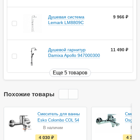
Душевая система
9 966
руб.
Lemark LM8809C
Душевой гарнитур
11 490
руб.
Damixa Apollo 947000300
Еще 5 товаров
Похожие товары
Смеситель для ванны
Смесит
Esko Colombo COL 54
Osgard 
В наличии
В на
е
4 030
руб.
4 358