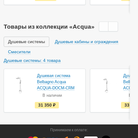
с
т
ь
в
н
а
Товары из коллекции «Acqua»
л
и
ч
и
Душевые системы
Душевые кабины и ограждения
и
Смесители
Душевые системы: 4 товара
Душевая система
Душева
Belbagno Acqua
Belbagn
ACQUA-DOCM-CRM
ACQUA
В наличии
В на
е
31 350
руб.
33 25
с
т
ь
в
н
а
Принимаем к оплате:
л