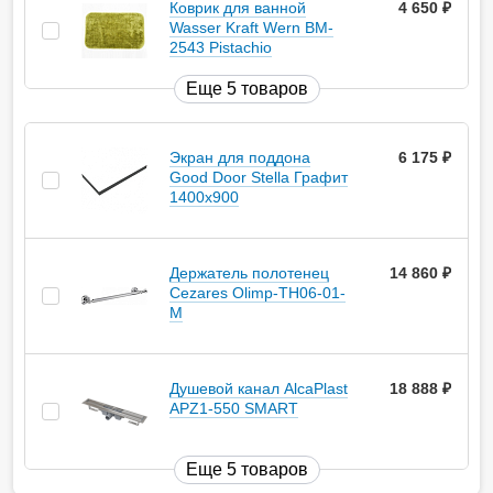
Коврик для ванной
4 650
руб.
Wasser Kraft Wern BM-
2543 Pistachio
Еще 5 товаров
Экран для поддона
6 175
руб.
Good Door Stella Графит
1400x900
Держатель полотенец
14 860
руб.
Cezares Olimp-TH06-01-
M
Душевой канал AlcaPlast
18 888
руб.
APZ1-550 SMART
Еще 5 товаров