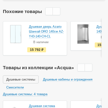
Похожие товары
Душевая дверь Azario
Душевая
Шанхай DRO 140см AZ-
140см А
Y43-140-CH-CL
В на
В наличии
15 80
е
15 792
руб.
с
т
ь
в
н
Товары из коллекции «Acqua»
а
л
и
ч
Душевые системы
Душевые кабины и ограждения
и
и
Смесители
Душевые системы: 4 товара
Душевая система
Душева