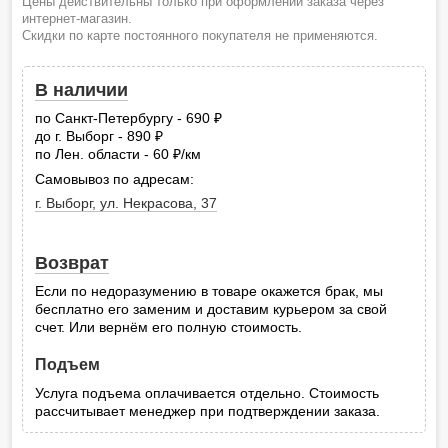
Цены действительны только при оформлении заказа через
интернет-магазин.
Скидки по карте постоянного покупателя не применяются.
В наличии
по Санкт-Петербургу - 690
руб.
до г. Выборг - 890
руб.
по Лен. области - 60
/км
руб.
Самовывоз по адресам:
г. Выборг, ул. Некрасова, 37
Возврат
Если по недоразумению в товаре окажется брак, мы
бесплатно его заменим и доставим курьером за свой
счет. Или вернём его полную стоимость.
Подъем
Услуга подъема оплачивается отдельно. Стоимость
рассчитывает менеджер при подтверждении заказа.