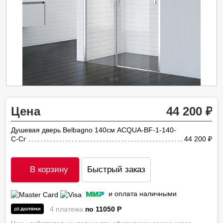
Цена
44 200
Душевая дверь Belbagno 140см ACQUA-BF-1-140-
C-Cr
44 200
ру
В корзину
Быстрый заказ
и оплата наличными
4 платежа
по 11050
P