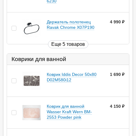
6230
Держатель полотенец
4 990
руб.
Ravak Chrome X07P190
Еще 5 товаров
Коврики для ванной
Коврик Iddis Decor 50х80
1 690
руб.
D02M580i12
Коврик для ванной
4 150
руб.
Wasser Kraft Wern BM-
2553 Powder pink