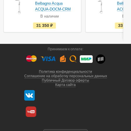
Belbagno Acqua
Belbagn
ACQUA-DOCM-CRM
ACQUA
В наличии
В на
е
31 350
руб.
33 25
с
т
ь
в
н
а
Принимаем к оплате:
л
и
ч
и
и
Политика конфиденциальности
Соглашение на обработку персональных данных
Публичный Договор оферты
Карта сайта
г. Санкт-Петербург