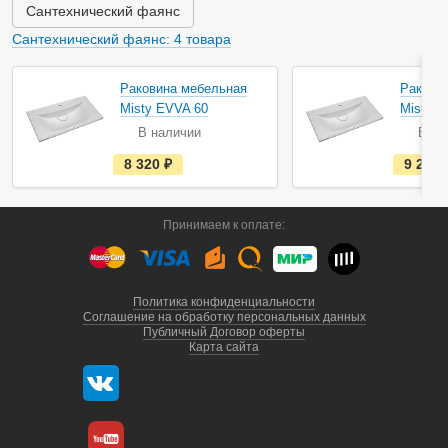
ч
Сантехнический фаянс
и
и
Сантехнический фаянс: 4 товара
Раковина мебельная
Ракови
Misty EVVA 60
Misty E
В наличии
В на
е
8 320
руб.
9 270
с
т
ь
в
Принимаем к оплате:
н
а
л
и
ч
и
Политика конфиденциальности
и
Соглашение на обработку персональных данных
Публичный Договор оферты
Карта сайта