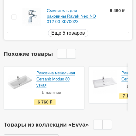
Смеситель для
9 490
руб.
раковины Ravak Neo NO
012.00 X070023
Еще 5 товаров
Похожие товары
Раковина мебельная
Ракови
Cersanit Moduo 80
Cersani
узкая
В на
В наличии
7 130
е
6 760
руб.
с
т
ь
в
н
Товары из коллекции «Evva»
а
л
и