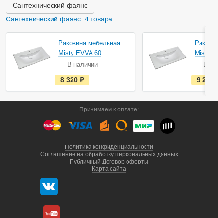
и
Сантехнический фаянс
и
Сантехнический фаянс: 4 товара
Раковина мебельная
Ракови
Misty EVVA 60
Misty E
В наличии
В на
е
8 320
руб.
9 270
с
т
ь
в
Принимаем к оплате:
н
а
л
и
ч
и
Политика конфиденциальности
и
Соглашение на обработку персональных данных
Публичный Договор оферты
Карта сайта