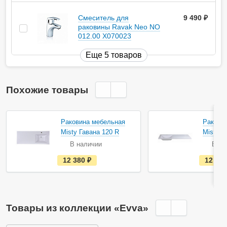
Смеситель для
9 490
руб.
раковины Ravak Neo NO
012.00 X070023
Еще 5 товаров
Похожие товары
Раковина мебельная
Ракови
Misty Гавана 120 R
Misty Г
В наличии
В на
е
12 380
руб.
12 38
с
т
ь
в
н
а
Товары из коллекции «Evva»
л
и
ч