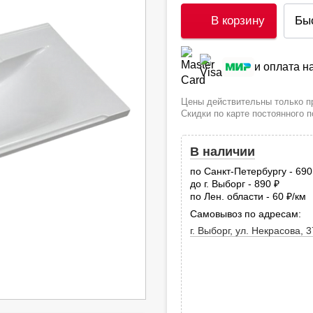
В корзину
Бы
и оплата 
Цены действительны только пр
Скидки по карте постоянного 
В наличии
по Санкт-Петербургу - 69
до г. Выборг - 890
руб.
по Лен. области - 60
/км
руб
Самовывоз по адресам:
г. Выборг, ул. Некрасова, 3