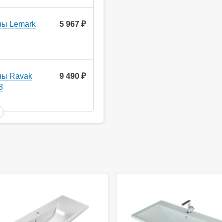
ны Lemark
5 967
руб.
ны Ravak
9 490
руб.
3