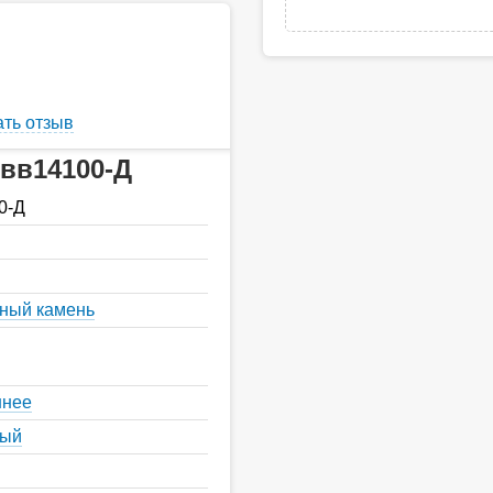
ть отзыв
Евв14100-Д
0-Д
нный камень
ннее
ный