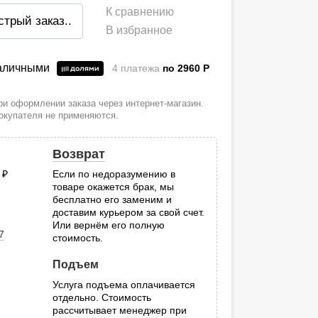
К сравнению
стрый заказ
..
В избранное
наличными
4 платежа
по 2960
P
и оформлении заказа через интернет-магазин.
покупателя не применяются.
Возврат
0
руб.
Если по недоразумению в
товаре окажется брак, мы
.
бесплатно его заменим и
доставим курьером за свой счет.
Или вернём его полную
7
стоимость.
Подъем
Услуга подъема оплачивается
отдельно. Стоимость
рассчитывает менеджер при