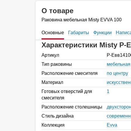
О товаре
Раковина мебельная Misty EVVA 100
Основные
Габариты
Функции
Написа
Характеристики Misty Р-
Артикул
Р-Евв1410
Тип раковины
мебельная
Расположение смесителя
по центру
Материал
искусстве
Готовых отверстий для
1
смесителя
Расположение столешницы
двухсторо
Стиль дизайна
современ
Коллекция
Evva