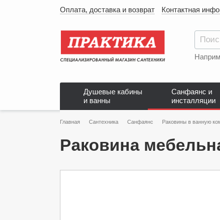
Оплата, доставка и возврат
Контактная инф
Наприм
Душевые кабины
Санфаянс и
и ванны
инсталляции
Главная
Сантехника
Санфаянс
Раковины в ванную ко
Раковина мебельна