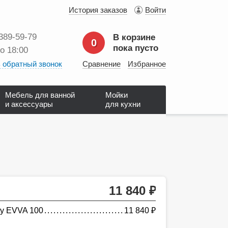
История заказов
Войти
 389‑59‑79
В корзине
0
пока пусто
до 18:00
 обратный звонок
Сравнение
Избранное
Мебель для ванной
Мойки
и аксессуары
для кухни
11 840
руб.
ty EVVA 100
11 840
руб.