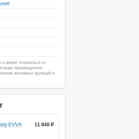
ьная
 и может отличаться от
ентации производителя.
наличие желаемых функций и
т
isty EVVA
11 840 ₽