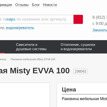
ормация
Отзывы
Блог
Новости
8 (812)
с 9:00 
Поиск
ер,
водонагреватель
Заказать
Смесители и
Отопление, сушилки
душевые системы
и водонагреватели
мнату
Раковина мебельная Misty EVVA 100
я Misty EVVA 100
198043
Цена
Раковина мебельная Mis