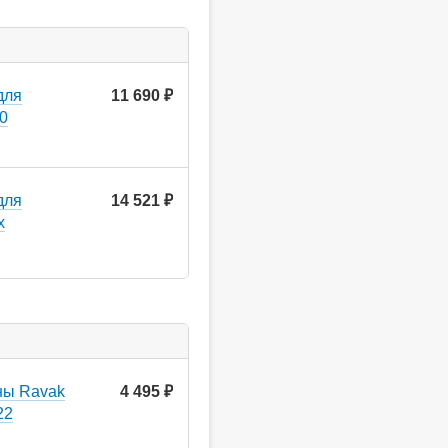
для
11 690
руб.
00
для
14 521
руб.
x
ны Ravak
4 495
руб.
22