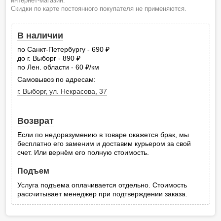
интернет-магазин.
Скидки по карте постоянного покупателя не применяются.
В наличии
по Санкт-Петербургу - 690
руб.
до г. Выборг - 890
руб.
по Лен. области - 60
/км
руб.
Самовывоз по адресам:
г. Выборг, ул. Некрасова, 37
Возврат
Если по недоразумению в товаре окажется брак, мы
бесплатно его заменим и доставим курьером за свой
счет. Или вернём его полную стоимость.
Подъем
Услуга подъема оплачивается отдельно. Стоимость
рассчитывает менеджер при подтверждении заказа.