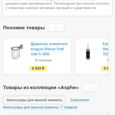
документации производителя. Рекомендуем при покупке уточнять
у оператора наличие желаемых функций и характеристик.
Похожие товары
Держатель освежителя
Ершик 
воздуха Wasser Kraft
Wasser 
Oder K-3045
7527
В наличии
В на
е
3 410
руб.
3 430
с
т
ь
в
н
Товары из коллекции «Asphe»
а
л
и
ч
Аксессуары для ванной комнаты
Смесители
и
и
Аксессуары для ванной комнаты: 7 товаров