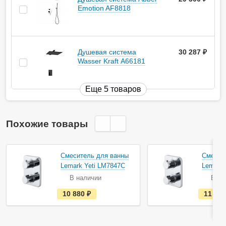
Emotion AF8818
Душевая система
30 287
руб.
Wasser Kraft А66181
Еще 5 товаров
Похожие товары
Смеситель для ванны
Смесит
Lemark Yeti LM7847C
Lemark 
В наличии
В на
е
10 880
руб.
11 76
с
т
ь
в