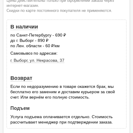
Цены действительны только при оформлении заказа через
интернет-магазин.
Скидки по карте постоянного покупателя не применяются.
В наличии
по Санкт-Петербургу - 690
руб.
до г. Выборг - 890
руб.
по Лен. области - 60
/км
руб.
Самовывоз по адресам:
г. Выборг, ул. Некрасова, 37
Возврат
Если по недоразумению в товаре окажется брак, мы
бесплатно его заменим и доставим курьером за свой
счет. Или вернём его полную стоимость.
Подъем
Услуга подъема оплачивается отдельно. Стоимость
рассчитывает менеджер при подтверждении заказа.