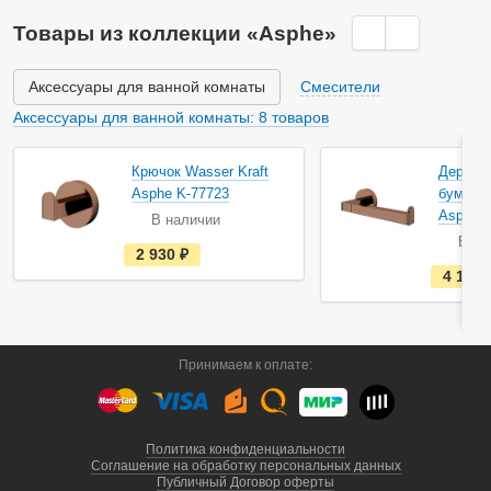
н
а
Товары из коллекции «Asphe»
л
и
ч
и
Аксессуары для ванной комнаты
Смесители
и
Аксессуары для ванной комнаты: 8 товаров
Крючок Wasser Kraft
Держат
Asphe K-77723
бумаги 
Asphe K
В наличии
В на
е
2 930
руб.
с
4 160
т
ь
в
н
а
л
Принимаем к оплате:
и
ч
и
и
Политика конфиденциальности
Соглашение на обработку персональных данных
Публичный Договор оферты