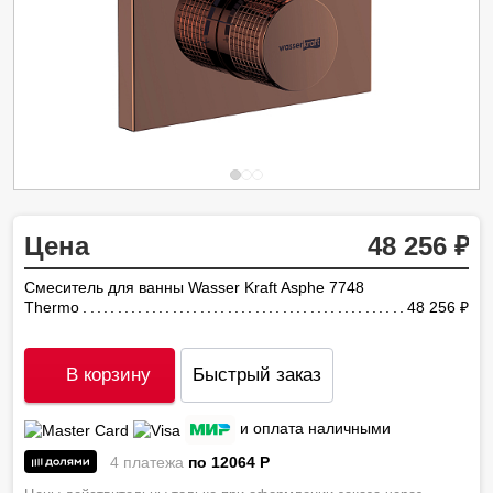
Цена
48 256
Смеситель для ванны Wasser Kraft Asphe 7748
Thermo
48 256
ру
В корзину
Быстрый заказ
и оплата наличными
4 платежа
по 12064
P