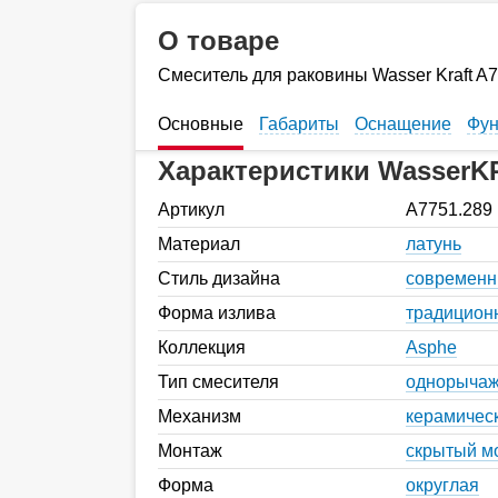
О товаре
Смеситель для раковины Wasser Kraft A
Основные
Габариты
Оснащение
Фун
Характеристики WasserK
Артикул
A7751.289
Материал
латунь
Стиль дизайна
современ
Форма излива
традицион
Коллекция
Asphe
Тип смесителя
однорыча
Механизм
керамичес
Монтаж
скрытый м
Форма
округлая