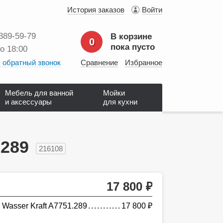
История заказов
Войти
 389‑59‑79
В корзине
0
пока пусто
до 18:00
 обратный звонок
Сравнение
Избранное
Мебель для ванной
Мойки
и аксессуары
для кухни
.289
216108
17 800
руб.
Wasser Kraft A7751.289
17 800
руб.