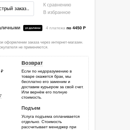
К сравнению
стрый заказ
..
В избранное
наличными
4 платежа
по 4450
P
и оформлении заказа через интернет-магазин.
покупателя не применяются.
Возврат
0
руб.
Если по недоразумению в
товаре окажется брак, мы
.
бесплатно его заменим и
доставим курьером за свой счет.
Или вернём его полную
7
стоимость.
Подъем
Услуга подъема оплачивается
отдельно. Стоимость
рассчитывает менеджер при