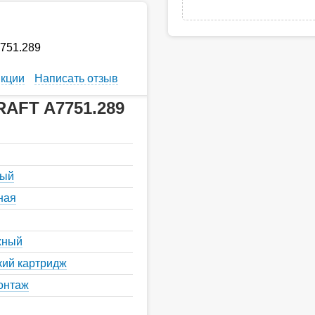
7751.289
кции
Написать отзыв
RAFT A7751.289
ный
ная
жный
кий картридж
онтаж