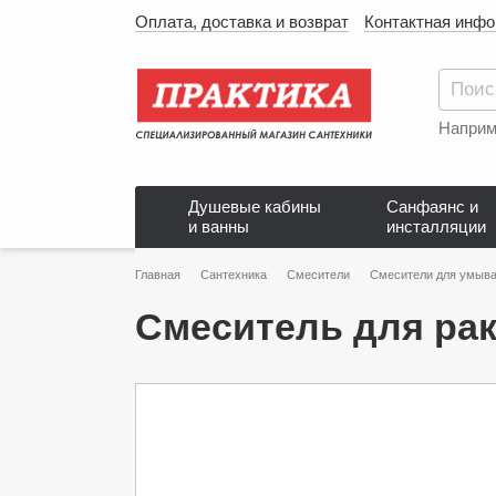
Оплата, доставка и возврат
Контактная инф
Наприм
Душевые кабины
Санфаянс и
и ванны
инсталляции
Главная
Сантехника
Смесители
Смесители для умыва
Смеситель для рак