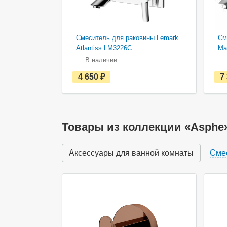
Смеситель для раковины Lemark
См
Atlantiss LM3226C
Ma
В наличии
е
4 650
руб.
7
с
т
ь
в
н
а
Товары из коллекции «Asphe
л
и
ч
Аксессуары для ванной комнаты
Сме
и
и