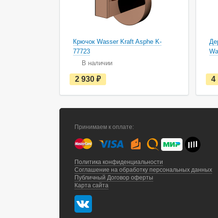
Крючок Wasser Kraft Asphe K-
Де
77723
Wa
В наличии
е
2 930
руб.
4
с
т
ь
в
н
а
Принимаем к оплате:
л
и
ч
и
и
Политика конфиденциальности
Соглашение на обработку персональных данных
Публичный Договор оферты
Карта сайта