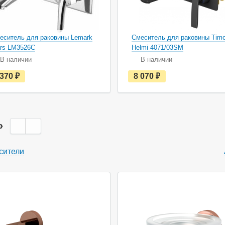
еситель для раковины Lemark
Смеситель для раковины Tim
rs LM3526C
Helmi 4071/03SM
В наличии
В наличии
е
е
 370
руб.
8 070
руб.
с
с
т
т
ь
ь
в
в
н
н
а
а
»
л
л
и
и
ч
ч
сители
и
и
и
и