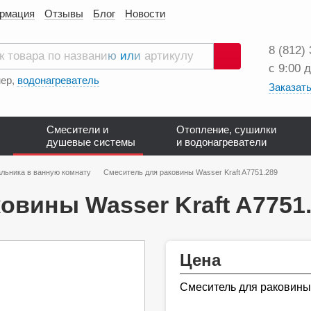
ормация
Отзывы
Блог
Новости
8 (812)
с 9:00 
Поиск
ер,
водонагреватель
Заказать
Смесители и
Отопление, сушилки
душевые системы
и водонагреватели
льника в ванную комнату
Смеситель для раковины Wasser Kraft A7751.289
овины Wasser Kraft A7751
Цена
Смеситель для раковины 