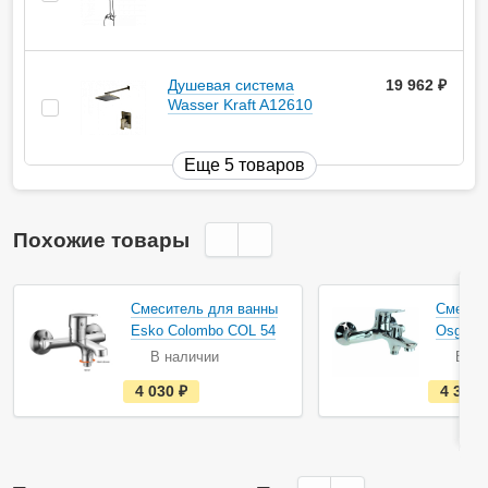
Душевая система
19 962
руб.
Wasser Kraft A12610
Еще 5 товаров
Похожие товары
Смеситель для ванны
Смесит
Esko Colombo COL 54
Osgard 
В наличии
В на
е
4 030
руб.
4 358
с
т
ь
в
н
а