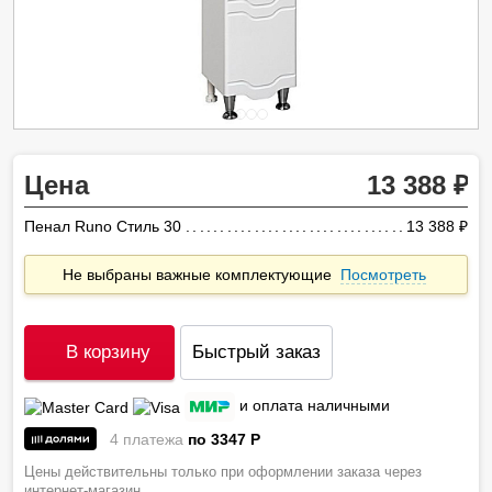
Цена
13 388
Пенал Runo Стиль 30
13 388
ру
Не выбраны важные комплектующие
Посмотреть
В корзину
Быстрый заказ
и оплата наличными
4 платежа
по 3347
P
Цены действительны только при оформлении заказа через
интернет-магазин.