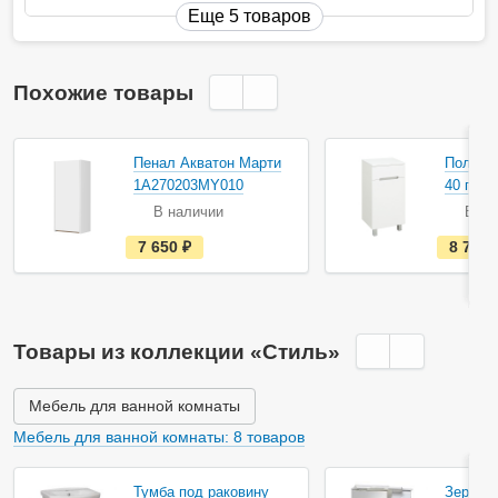
Еще 5 товаров
Похожие товары
Акция
Пенал Акватон Марти
Полупе
1A270203MY010
40 пра
В наличии
В на
е
7 650
руб.
8 798
с
т
ь
в
н
а
Товары из коллекции «Стиль»
л
и
ч
и
Мебель для ванной комнаты
и
Мебель для ванной комнаты: 8 товаров
Тумба под раковину
Зеркал