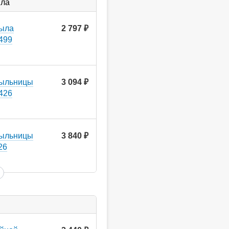
ыла
мыла
2 797
руб.
9499
мыльницы
3 094
руб.
9426
мыльницы
3 840
руб.
26