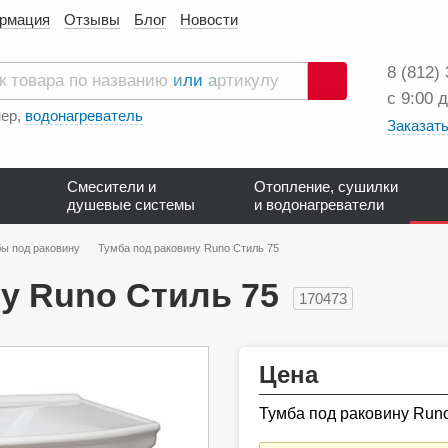
ормация
Отзывы
Блог
Новости
8 (812)
с 9:00 
Поиск
ер,
водонагреватель
Заказать
Смесители и
Отопление, сушилки
душевые системы
и водонагреватели
ы под раковину
Тумба под раковину Runo Стиль 75
у Runo Стиль 75
170473
Цена
Тумба под раковину Run