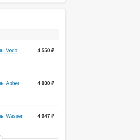
ны Voda
4 550
руб.
ны Abber
4 800
руб.
ны Wasser
4 947
руб.