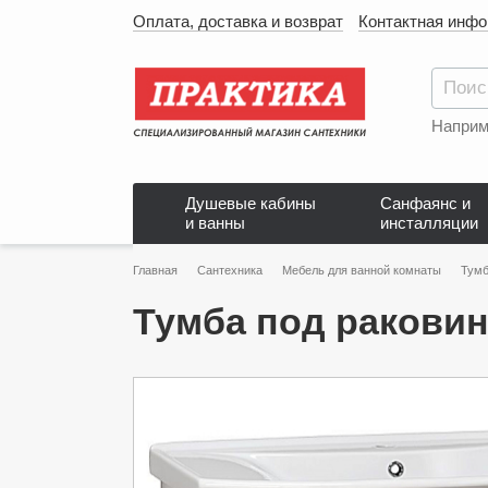
Оплата, доставка и возврат
Контактная инф
Наприм
Душевые кабины
Санфаянс и
и ванны
инсталляции
Главная
Сантехника
Мебель для ванной комнаты
Тумб
Тумба под раковин