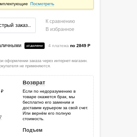
комплектующие
Посмотреть
К сравнению
стрый заказ
..
В избранное
наличными
4 платежа
по 2849
P
и оформлении заказа через интернет-магазин.
покупателя не применяются.
Возврат
0
руб.
Если по недоразумению в
товаре окажется брак, мы
.
бесплатно его заменим и
доставим курьером за свой счет.
Или вернём его полную
7
стоимость.
Подъем