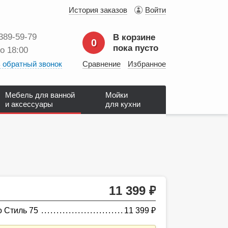
История заказов
Войти
 389‑59‑79
В корзине
0
пока пусто
до 18:00
 обратный звонок
Сравнение
Избранное
Мебель для ванной
Мойки
и аксессуары
для кухни
11 399
руб.
o Стиль 75
11 399
руб.