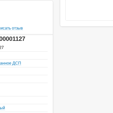
исать отзыв
00001127
27
ванное ДСП
ный