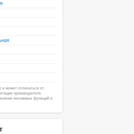
ая
ьная
 и может отличаться от
ентации производителя.
наличие желаемых функций и
т