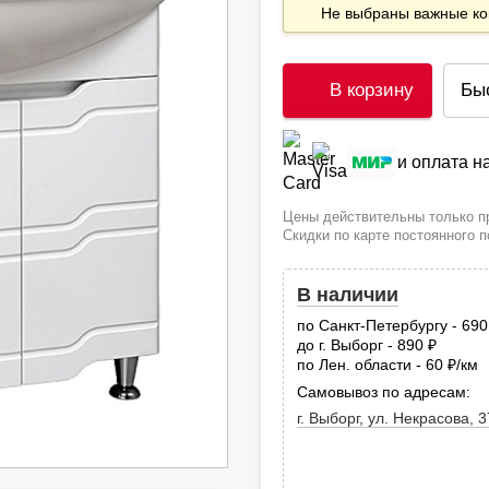
Не выбраны важные 
В корзину
Бы
и оплата 
Цены действительны только пр
Скидки по карте постоянного 
В наличии
по Санкт-Петербургу - 69
до г. Выборг - 890
руб.
по Лен. области - 60
/км
руб
Самовывоз по адресам:
г. Выборг, ул. Некрасова, 3