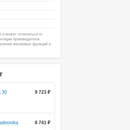
 и может отличаться от
ентации производителя.
наличие желаемых функций и
т
 30
9 723 ₽
adeonika
8 741 ₽