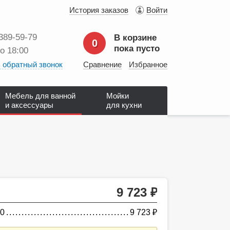
История заказов
Войти
 389‑59‑79
В корзине
0
пока пусто
до 18:00
 обратный звонок
Сравнение
Избранное
Мебель для ванной
Мойки
и аксессуары
для кухни
9 723
руб.
30
9 723
руб.