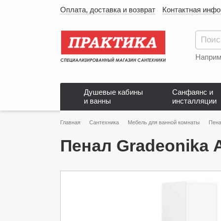
Оплата, доставка и возврат
Контактная инф
Наприм
Душевые кабины
Санфаянс и
и ванны
инсталляции
Главная
Сантехника
Мебель для ванной комнаты
Пена
Пенал Gradeonika 