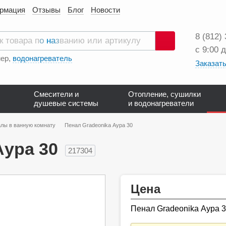
ормация
Отзывы
Блог
Новости
8 (812)
с 9:00 
Поиск
ер,
водонагреватель
Заказать
Смесители и
Отопление, сушилки
душевые системы
и водонагреватели
лы в ванную комнату
Пенал Gradeonika Аура 30
Аура 30
217304
Цена
Пенал Gradeonika Аура 