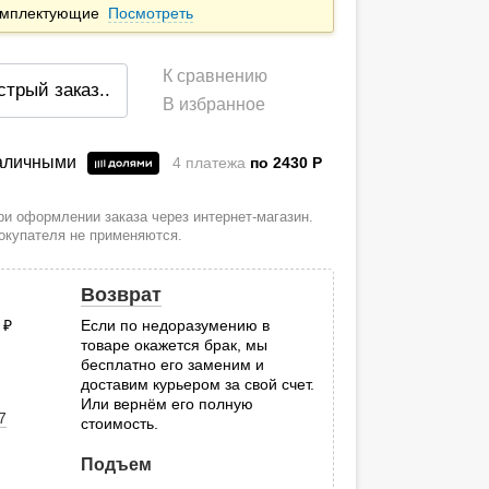
комплектующие
Посмотреть
К сравнению
стрый заказ
..
В избранное
наличными
4 платежа
по 2430
P
и оформлении заказа через интернет-магазин.
покупателя не применяются.
Возврат
0
руб.
Если по недоразумению в
товаре окажется брак, мы
.
бесплатно его заменим и
доставим курьером за свой счет.
Или вернём его полную
7
стоимость.
Подъем