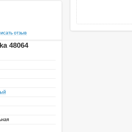
исать отзыв
ka 48064
ный
ьная