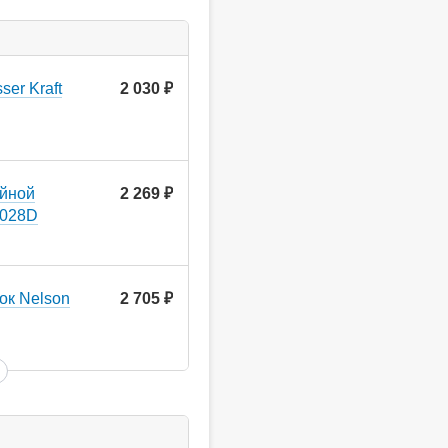
er Kraft
2 030
руб.
ойной
2 269
руб.
7028D
ок Nelson
2 705
руб.