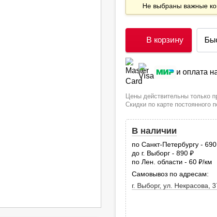
Не выбраны важные 
В корзину
Бы
и оплата 
Цены действительны только пр
Скидки по карте постоянного 
В наличии
по Санкт-Петербургу - 69
до г. Выборг - 890
руб.
по Лен. области - 60
/км
руб
Самовывоз по адресам:
г. Выборг, ул. Некрасова, 3