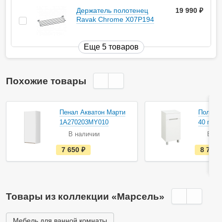
Держатель полотенец
19 990
руб.
Ravak Chrome X07P194
Еще 5 товаров
Похожие товары
Акция
Пенал Акватон Марти
Полупе
1A270203MY010
40 пра
В наличии
В на
е
7 650
руб.
8 798
с
т
ь
в
н
а
Товары из коллекции «Марсель»
л
и
ч
и
Мебель для ванной комнаты