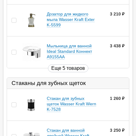
Дозатор для жидкого
3 210
руб.
мыла Wasser Kraft Exter
K-5599
Мыльница для ванной
3 438
руб.
Ideal Standard Коннект
A9155AA
Еще 5 товаров
Стаканы для зубных щеток
Стакан для зубных
1 260
руб.
щеток Wasser Kraft Wern
K-7528
Стакан для ванной
3 250
руб.
двойной Wasser Kraft