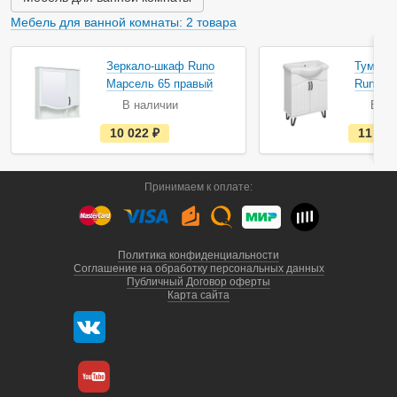
и
Мебель для ванной комнаты: 2 товара
Зеркало-шкаф Runo
Тумба п
Марсель 65 правый
Runo М
В наличии
В на
е
10 022
руб.
11 09
с
т
ь
в
Принимаем к оплате:
н
а
л
и
ч
и
Политика конфиденциальности
и
Соглашение на обработку персональных данных
Публичный Договор оферты
Карта сайта