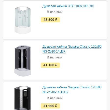
л
и
Душевая кабина DTO 100х100 D10
ч
В наличии
и
и
е
48 300
руб.
с
т
ь
в
н
а
л
и
Душевая кабина Niagara Classic 120х80
ч
NG-2510-14LBK
и
и
В наличии
е
41 100
руб.
с
т
ь
в
н
а
Душевая кабина Niagara Classic 120х80
л
и
NG-2510-14LBKG
ч
В наличии
и
и
е
41 900
руб.
с