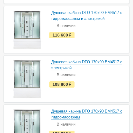
в
н
а
Душевая кабина DTO 170х90 EM4517 с
л
и
гидромассажем и электрикой
ч
В наличии
и
и
е
116 600
руб.
с
т
ь
в
н
а
Душевая кабина DTO 170х90 EM4517 с
л
и
электрикой
ч
В наличии
и
и
е
108 800
руб.
с
т
ь
в
н
а
Душевая кабина DTO 170х90 EM4517 с
л
и
гидромассажем
ч
В наличии
и
и
е