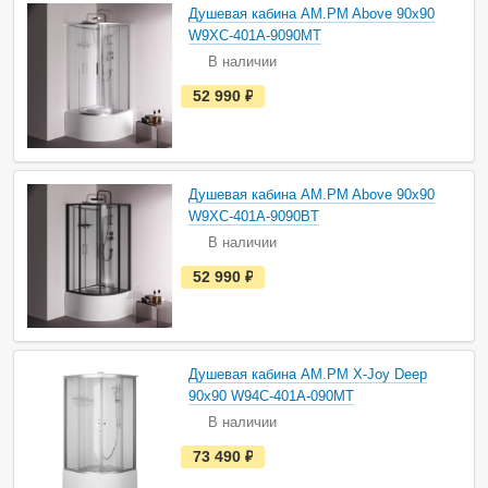
н
Душевая кабина AM.PM Above 90х90
а
W9XC-401A-9090MT
л
и
В наличии
ч
и
е
52 990
руб.
и
с
т
ь
в
н
а
Душевая кабина AM.PM Above 90х90
л
и
W9XC-401A-9090BT
ч
В наличии
и
и
е
52 990
руб.
с
т
ь
в
н
а
Душевая кабина AM.PM X-Joy Deep
л
и
90х90 W94C-401A-090MT
ч
В наличии
и
и
е
73 490
руб.
с
т