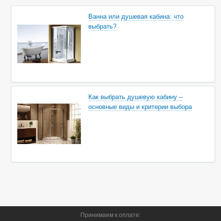
Ванна или душевая кабина: что
Исполнение:
С тонированной дверью
выбрать?
Материал:
Акриловые
Применение:
Для дачи
Стоимость:
Премиум класс
Эконом класс
Функции:
Без гидромассажа
С радио
Как выбрать душевую кабину –
основные виды и критерии выбора
С финской сауной
С гидромассажем
С зеркалом
Цвет:
Белые
Цветные
Черные
Принимаем к оплате: