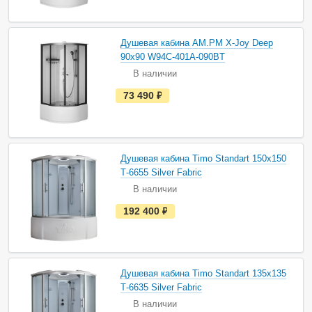
ь
в
н
а
Душевая кабина AM.PM X-Joy Deep
л
и
90х90 W94C-401A-090BT
ч
В наличии
и
и
е
73 490
руб.
с
т
ь
в
н
а
Душевая кабина Timo Standart 150х150
л
и
Т-6655 Silver Fabric
ч
В наличии
и
и
е
192 400
руб.
с
т
ь
в
н
а
Душевая кабина Timo Standart 135х135
л
и
Т-6635 Silver Fabric
ч
В наличии
и