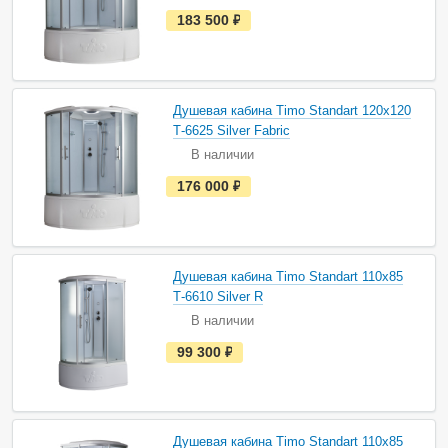
и
е
183 500
руб.
с
т
ь
в
н
а
Душевая кабина Timo Standart 120х120
л
и
Т-6625 Silver Fabric
ч
В наличии
и
и
е
176 000
руб.
с
т
ь
в
н
а
Душевая кабина Timo Standart 110х85
л
и
Т-6610 Silver R
ч
В наличии
и
и
е
99 300
руб.
с
т
ь
в
н
а
Душевая кабина Timo Standart 110х85
л