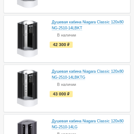
т
ь
в
н
а
Душевая кабина Niagara Classic 120х80
л
и
NG-2510-14LBKT
ч
В наличии
и
и
е
42 300
руб.
с
т
ь
в
н
а
Душевая кабина Niagara Classic 120х80
л
и
NG-2510-14LBKTG
ч
В наличии
и
и
е
43 000
руб.
с
т
ь
в
н
а
Душевая кабина Niagara Classic 120х80
л
и
NG-2510-14LG
ч