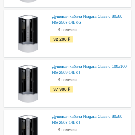
ь
в
н
а
Душевая кабина Niagara Classic 80х80
л
и
NG-2507-14BKG
ч
В наличии
и
и
е
32 200
руб.
с
т
ь
в
н
а
Душевая кабина Niagara Classic 100х100
л
и
NG-2509-14BKT
ч
В наличии
и
и
е
37 900
руб.
с
т
ь
в
н
а
Душевая кабина Niagara Classic 80х80
л
и
NG-2507-14BKT
ч
В наличии
и
и