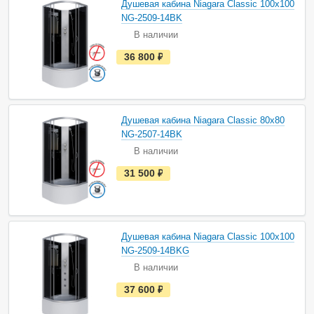
Душевая кабина Niagara Classic 100х100
л
и
NG-2509-14BK
ч
В наличии
и
и
е
36 800
руб.
с
т
ь
в
н
а
Душевая кабина Niagara Classic 80х80
л
и
NG-2507-14BK
ч
В наличии
и
и
е
31 500
руб.
с
т
ь
в
н
а
Душевая кабина Niagara Classic 100х100
л
и
NG-2509-14BKG
ч
В наличии
и
и
е
37 600
руб.
с
т