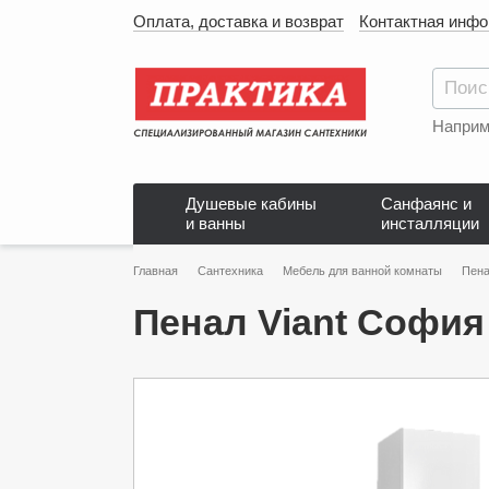
Оплата, доставка и возврат
Контактная инф
Наприм
Душевые кабины
Санфаянс и
и ванны
инсталляции
Главная
Сантехника
Мебель для ванной комнаты
Пена
Пенал Viant Софи