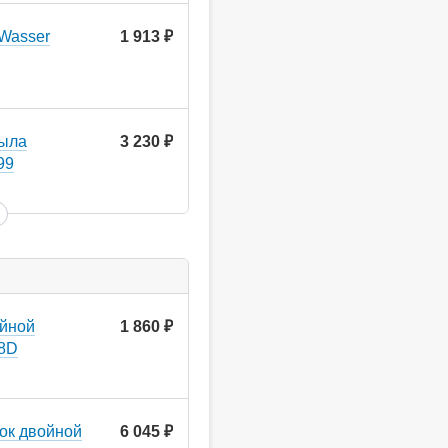
Wasser
1 913
руб.
мыла
3 230
руб.
99
ойной
1 860
руб.
28D
ок двойной
6 045
руб.