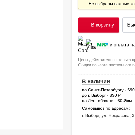
Не выбраны важные 
В корзину
Бы
и оплата 
Цены действительны только пр
Скидки по карте постоянного 
В наличии
по Санкт-Петербургу - 69
до г. Выборг - 890
руб.
по Лен. области - 60
/км
руб
Самовывоз по адресам:
г. Выборг, ул. Некрасова, 3