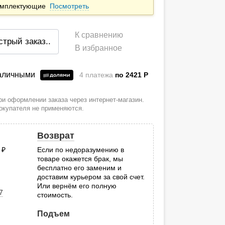
комплектующие
Посмотреть
К сравнению
стрый заказ
..
В избранное
наличными
4 платежа
по 2421
P
и оформлении заказа через интернет-магазин.
покупателя не применяются.
Возврат
0
руб.
Если по недоразумению в
товаре окажется брак, мы
.
бесплатно его заменим и
доставим курьером за свой счет.
Или вернём его полную
7
стоимость.
Подъем