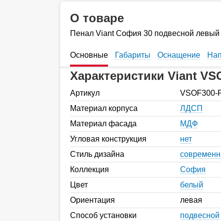
О товаре
Пенал Viant София 30 подвесной левый
Основные
Габариты
Оснащение
Нап
Характеристики Viant V
Артикул
VSOF300-
Материал корпуса
ЛДСП
Материал фасада
МДФ
Угловая конструкция
нет
Стиль дизайна
современ
Коллекция
София
Цвет
белый
Ориентация
левая
Способ установки
подвесной