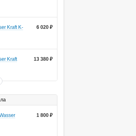
r Kraft K-
6 020
руб.
er Kraft
13 380
руб.
ыла
Wasser
1 800
руб.