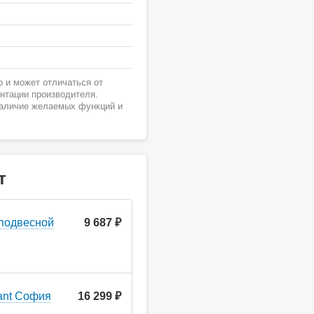
 и может отличаться от
ентации производителя.
наличие желаемых функций и
т
 подвесной
9 687 ₽
ant София
16 299 ₽