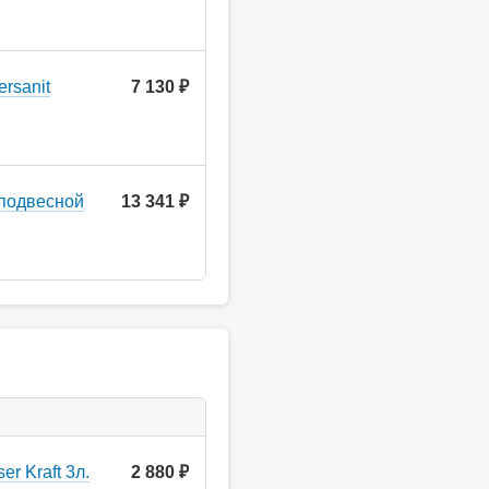
rsanit
7 130 ₽
 подвесной
13 341 ₽
r Kraft 3л.
2 880
руб.