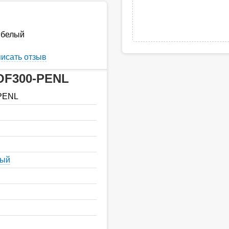
 белый
исать отзыв
SOF300-PENL
PENL
ный