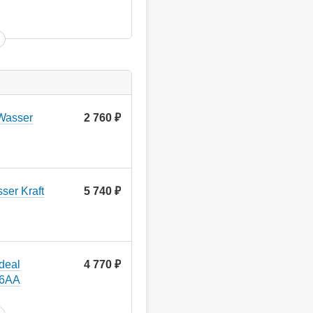
Wasser
2 760
руб.
er Kraft
5 740
руб.
deal
4 770
руб.
16AA