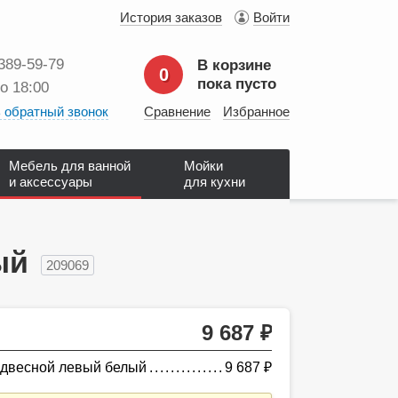
История заказов
Войти
 389‑59‑79
В корзине
0
пока пусто
до 18:00
 обратный звонок
Сравнение
Избранное
Мебель для ванной
Мойки
и аксессуары
для кухни
ый
209069
9 687
руб.
одвесной левый белый
9 687
руб.