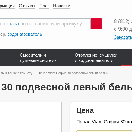
ормация
Отзывы
Блог
Новости
8 (812)
с 9:00 
Поиск
ер,
водонагреватель
Заказать
Смесители и
Отопление, сушилки
душевые системы
и водонагреватели
лы в ванную комнату
Пенал Viant София 30 подвесной левый белый
я 30 подвесной левый бел
Цена
Пенал Viant София 30 п