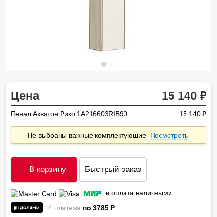
Цена
15 140
Пенал Акватон Рико 1A216603RIB90
15 140
ру
Не выбраны важные комплектующие
Посмотреть
В корзину
Быстрый заказ
и оплата наличными
4 платежа
по 3785
P