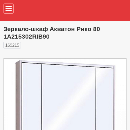
Например,
водонагреват
Зеркало-шкаф Акватон Рико 80
1A215302RIB90
169215