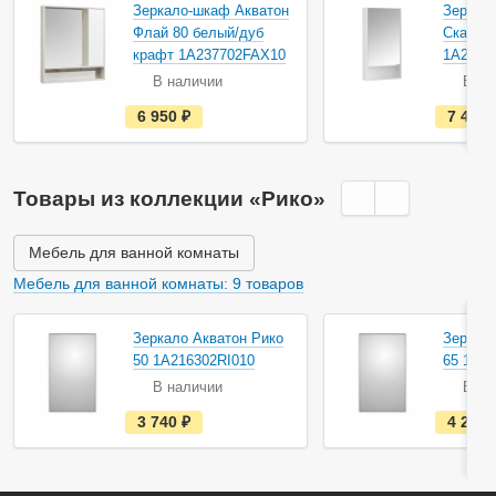
Акция
Акция
Зеркало-шкаф Акватон
Зеркал
Флай 80 белый/дуб
Сканди
крафт 1A237702FAX10
1A2520
В наличии
В на
е
6 950
руб.
7 470
с
т
ь
в
н
Товары из коллекции «Рико»
а
л
и
ч
Мебель для ванной комнаты
и
и
Мебель для ванной комнаты: 9 товаров
Акция
Акция
Зеркало Акватон Рико
Зеркало
50 1A216302RI010
65 1A2
В наличии
В на
е
3 740
руб.
4 250
с
т
ь
в
н