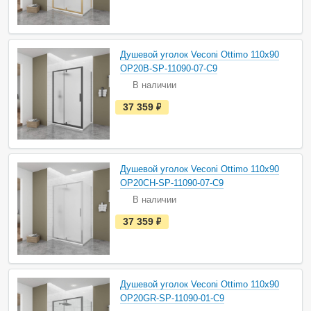
т
ь
в
н
а
Душевой уголок Veconi Ottimo 110х90
л
и
OP20B-SP-11090-07-C9
ч
В наличии
и
и
е
37 359
руб.
с
т
ь
в
н
а
Душевой уголок Veconi Ottimo 110х90
л
и
OP20CH-SP-11090-07-C9
ч
В наличии
и
и
е
37 359
руб.
с
т
ь
в
н
а
Душевой уголок Veconi Ottimo 110х90
л
и
OP20GR-SP-11090-01-C9
ч