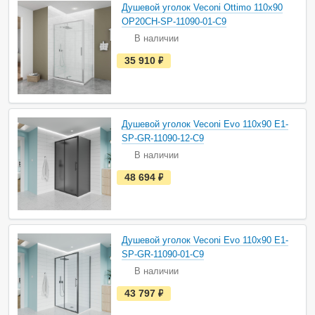
а
Душевой уголок Veconi Ottimo 110х90
л
и
OP20CH-SP-11090-01-C9
ч
В наличии
и
и
е
35 910
руб.
с
т
ь
в
н
а
Душевой уголок Veconi Evo 110х90 E1-
л
и
SP-GR-11090-12-C9
ч
В наличии
и
и
е
48 694
руб.
с
т
ь
в
н
а
Душевой уголок Veconi Evo 110х90 E1-
л
и
SP-GR-11090-01-C9
ч
В наличии
и
и
е
43 797
руб.
с
т