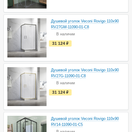
т
ь
в
н
а
Душевой уголок Veconi Rovigo 110х90
л
и
RV27GM-11090-01-C8
ч
В наличии
и
и
е
31 124
руб.
с
т
ь
в
н
а
Душевой уголок Veconi Rovigo 110х90
л
и
RV27G-11090-01-C8
ч
В наличии
и
и
е
31 124
руб.
с
т
ь
в
н
а
Душевой уголок Veconi Rovigo 110х90
л
и
RV14-11090-01-C5
ч
В наличии