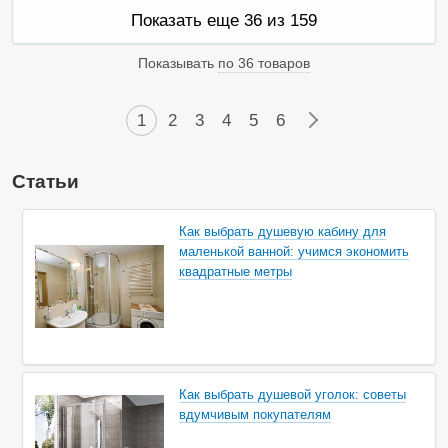
л
Показать еще 36 из 159
и
ч
и
Показывать
по 36 товаров
и
1
2
3
4
5
6
→
Статьи
Как выбрать душевую кабину для
маленькой ванной: учимся экономить
квадратные метры
Как выбрать душевой уголок: советы
вдумчивым покупателям