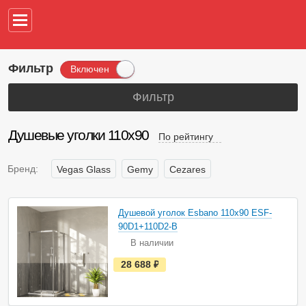
Например,
водонагреват
Фильтр
Включен
Фильтр
Душевые уголки 110х90
По рейтингу
Бренд:
Vegas Glass
Gemy
Cezares
Душевой уголок Esbano 110х90 ESF-
90D1+110D2-B
В наличии
е
28 688
руб.
с
т
ь
в