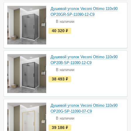
н
а
Душевой уголок Veconi Ottimo 110х90
л
и
OP20GR-SP-11090-12-C9
ч
В наличии
и
и
е
40 320
руб.
с
т
ь
в
н
а
Душевой уголок Veconi Ottimo 110х90
л
и
OP20B-SP-11090-12-C9
ч
В наличии
и
и
е
38 493
руб.
с
т
ь
в
н
а
Душевой уголок Veconi Ottimo 110х90
л
и
OP20G-SP-11090-07-C9
ч
В наличии
и
и
е
39 186
руб.
с