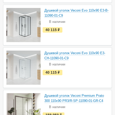
в
н
а
Душевой уголок Veconi Evo 110х90 E3-B-
л
и
11090-01-C9
ч
В наличии
и
и
е
40 115
руб.
с
т
ь
в
н
а
Душевой уголок Veconi Evo 110х90 E3-
л
и
CH-11090-01-C9
ч
В наличии
и
и
е
40 115
руб.
с
т
ь
в
н
а
Душевой уголок Veconi Premium Prato
л
и
300 110х90 PR3/R-SP-11090-01-GR-C4
ч
В наличии
и
и
е
159 050
руб.