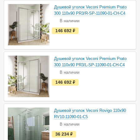
а
Душевой уголок Veconi Premium Prato
л
и
300 110х90 PR3/R-SP-11090-01-CH-C4
ч
В наличии
и
и
е
146 692
руб.
с
т
ь
в
н
а
Душевой уголок Veconi Premium Prato
л
и
300 110х90 PR3/L-SP-11090-01-CH-C4
ч
В наличии
и
и
е
146 692
руб.
с
т
ь
в
н
а
Душевой уголок Veconi Rovigo 110х90
л
и
RV10-11090-01-C5
ч
В наличии
и
и
е
36 234
руб.
с