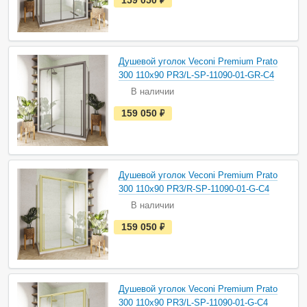
с
т
ь
в
н
а
Душевой уголок Veconi Premium Prato
л
и
300 110х90 PR3/L-SP-11090-01-GR-C4
ч
В наличии
и
и
е
159 050
руб.
с
т
ь
в
н
а
Душевой уголок Veconi Premium Prato
л
и
300 110х90 PR3/R-SP-11090-01-G-C4
ч
В наличии
и
и
е
159 050
руб.
с
т
ь
в
н
а
Душевой уголок Veconi Premium Prato
л
и
300 110х90 PR3/L-SP-11090-01-G-C4