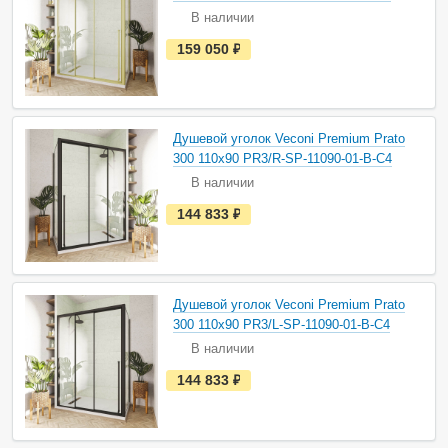
ч
В наличии
и
и
е
159 050
руб.
с
т
ь
в
н
а
Душевой уголок Veconi Premium Prato
л
и
300 110х90 PR3/R-SP-11090-01-B-C4
ч
В наличии
и
и
е
144 833
руб.
с
т
ь
в
н
а
Душевой уголок Veconi Premium Prato
л
и
300 110х90 PR3/L-SP-11090-01-B-C4
ч
В наличии
и
и
е
144 833
руб.
с
т
ь
в
н