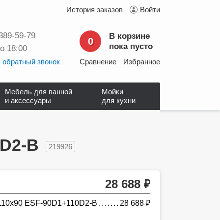
История заказов
Войти
 389‑59‑79
В корзине
0
пока пусто
до 18:00
 обратный звонок
Сравнение
Избранное
Мебель для ванной
Мойки
и аксессуары
для кухни
0D2-B
219926
28 688
руб.
 110х90 ESF-90D1+110D2-B
28 688
руб.