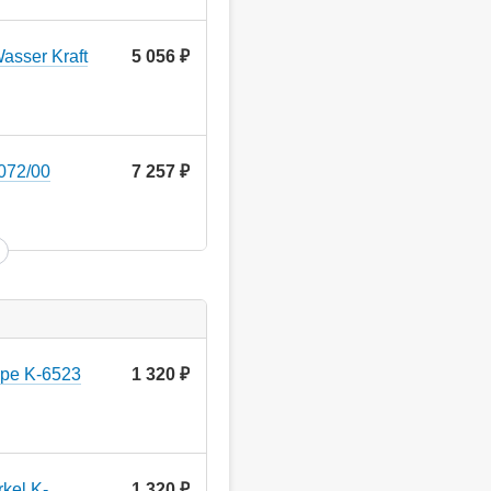
asser Kraft
5 056
руб.
072/00
7 257
руб.
ppe K-6523
1 320
руб.
kel K-
1 320
руб.