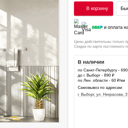
В корзину
Бы
и оплата 
Цены действительны только пр
Скидки по карте постоянного 
В наличии
по Санкт-Петербургу - 69
до г. Выборг - 890
руб.
по Лен. области - 60
/км
руб
Самовывоз по адресам:
г. Выборг, ул. Некрасова, 3