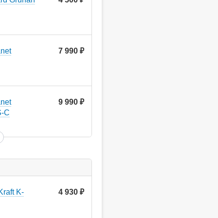
net
7 990
руб.
net
9 990
руб.
S-C
raft K-
4 930
руб.