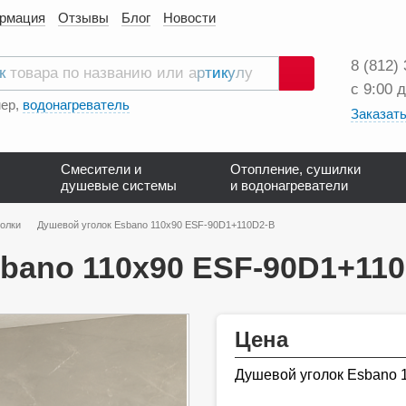
ормация
Отзывы
Блог
Новости
8 (812)
с 9:00 
Поиск
ер,
водонагреватель
Заказать
Смесители и
Отопление, сушилки
душевые системы
и водонагреватели
олки
Душевой уголок Esbano 110х90 ESF-90D1+110D2-B
bano 110х90 ESF-90D1+11
Цена
Душевой уголок Esbano