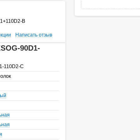
D1+110D2-B
кции
Написать отзыв
ESOG-90D1-
1-110D2-C
голок
ный
ьная
ьная
я