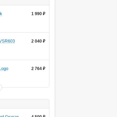
k
1 990
руб.
 VSR603
2 040
руб.
Logo
2 764
руб.
rd Grunan
4 500
руб.