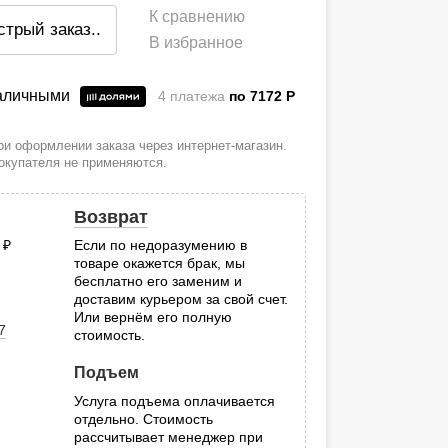
К сравнению
стрый заказ
..
В избранное
наличными
4 платежа
по 7172
P
и оформлении заказа через интернет-магазин.
покупателя не применяются.
Возврат
0
руб.
Если по недоразумению в
товаре окажется брак, мы
.
бесплатно его заменим и
доставим курьером за свой счет.
Или вернём его полную
7
стоимость.
Подъем
Услуга подъема оплачивается
отдельно. Стоимость
рассчитывает менеджер при