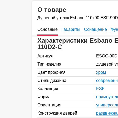
О товаре
Душевой уголок Esbano 110х90 ESF-90
Основные
Габариты
Оснащение
Фун
Характеристики Esbano 
110D2-C
Артикул
ESOG-90D
Тип изделия
душевой у
Цвет профиля
хром
Стиль дизайна
современ
Коллекция
ESF
Форма
прямоугол
Ориентация
универсал
Конструкция дверей
раздвижна