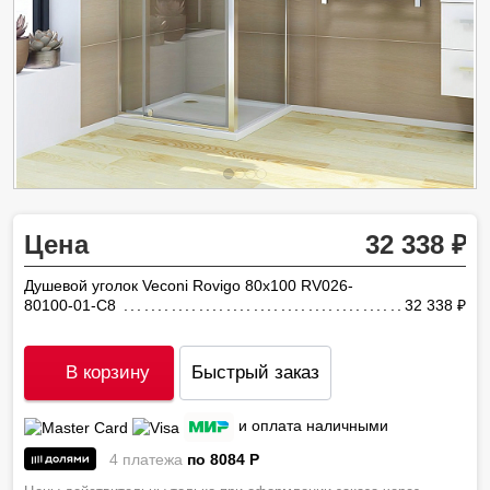
Цена
32 338
Душевой уголок Veconi Rovigo 80х100 RV026-
80100-01-C8
32 338
ру
В корзину
Быстрый заказ
и оплата наличными
4 платежа
по 8084
P