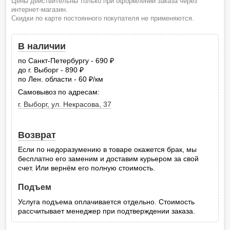
Цены действительны только при оформлении заказа через
интернет-магазин.
Скидки по карте постоянного покупателя не применяются.
В наличии
по Санкт-Петербургу - 690
руб.
до г. Выборг - 890
руб.
по Лен. области - 60
/км
руб.
Самовывоз по адресам:
г. Выборг, ул. Некрасова, 37
Возврат
Если по недоразумению в товаре окажется брак, мы
бесплатно его заменим и доставим курьером за свой
счет. Или вернём его полную стоимость.
Подъем
Услуга подъема оплачивается отдельно. Стоимость
рассчитывает менеджер при подтверждении заказа.