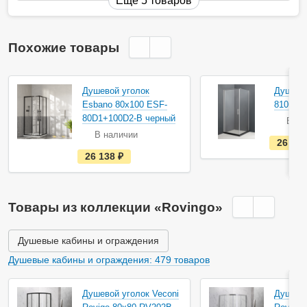
Еще 5 товаров
Похожие товары
Душевой уголок
Душевой
Esbano 80х100 ESF-
8106 80
80D1+100D2-B черный
В на
В наличии
26 30
е
26 138
руб.
с
т
ь
в
н
Товары из коллекции «Rovingo»
а
л
и
ч
Душевые кабины и ограждения
и
и
Душевые кабины и ограждения: 479 товаров
Душевой уголок Veconi
Душевой