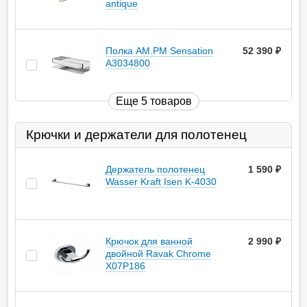
antique
Полка AM.PM Sensation
52 390
руб.
A3034800
Еще 5 товаров
Крючки и держатели для полотенец
Держатель полотенец
1 590
руб.
Wasser Kraft Isen K-4030
Крючок для ванной
2 990
руб.
двойной Ravak Chrome
X07P186