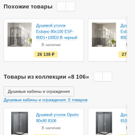
Похожие товары
Душевой уголок
Душево
Esbano 80х100 ESF-
Esbano
80D1+100D2-B черный
80D1+1
В наличии
В на
е
26 138
руб.
27 41
с
т
ь
в
н
Товары из коллекции «8 106»
а
л
и
ч
Душевые кабины и ограждения
и
и
Душевые кабины и ограждения: 5 товаров
Душевой уголок Oporto
Душевой
80x80 8106
8106 80
В наличии
В на