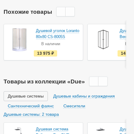
Похожие товары
Душевой уголок Loranto
Душевой
80х80 CS-8005S
Вента-
В наличии
В на
е
13 975
руб.
14 63
с
т
ь
в
н
а
Товары из коллекции «Due»
л
и
ч
и
Душевые системы
Душевые кабины и ограждения
и
Сантехнический фаянс
Смесители
Душевые системы: 2 товара
Душевая система
Душева