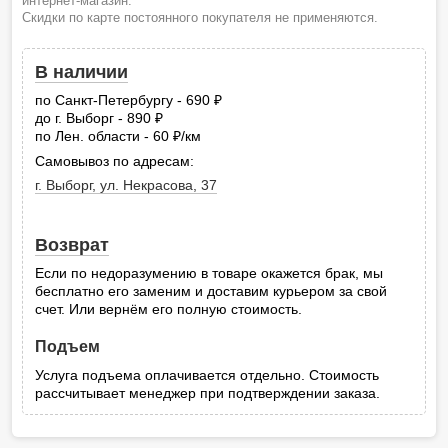
интернет-магазин.
Скидки по карте постоянного покупателя не применяются.
В наличии
по Санкт-Петербургу - 690
руб.
до г. Выборг - 890
руб.
по Лен. области - 60
/км
руб.
Самовывоз по адресам:
г. Выборг, ул. Некрасова, 37
Возврат
Если по недоразумению в товаре окажется брак, мы
бесплатно его заменим и доставим курьером за свой
счет. Или вернём его полную стоимость.
Подъем
Услуга подъема оплачивается отдельно. Стоимость
рассчитывает менеджер при подтверждении заказа.