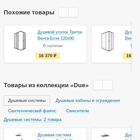
Похожие товары
Акция
Душевой уголок Тритон
Душевой
Вента-Блэк 120х80
Вента-
В наличии
В на
е
16 370
руб.
16 92
с
т
ь
в
н
а
Товары из коллекции «Due»
л
и
ч
и
Душевые системы
Душевые кабины и ограждения
и
Сантехнический фаянс
Смесители
Душевые системы: 2 товара
Душевая система
Душева