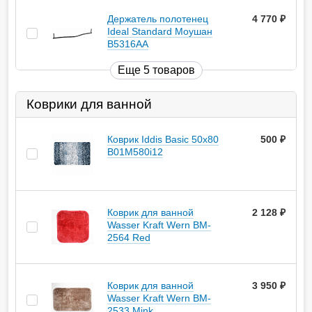
Держатель полотенец
4 770
руб.
Ideal Standard Моушан
B5316AA
Еще 5 товаров
Коврики для ванной
Коврик Iddis Basic 50х80
500
руб.
B01M580i12
Коврик для ванной
2 128
руб.
Wasser Kraft Wern BM-
2564 Red
Коврик для ванной
3 950
руб.
Wasser Kraft Wern BM-
2533 Mink