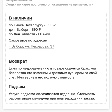
интернет-магазин.
Скидки по карте постоянного покупателя не применяются.
В наличии
по Санкт-Петербургу - 690
руб.
до г. Выборг - 890
руб.
по Лен. области - 60
/км
руб.
Самовывоз по адресам:
г. Выборг, ул. Некрасова, 37
Возврат
Если по недоразумению в товаре окажется брак, мы
бесплатно его заменим и доставим курьером за свой
счет. Или вернём его полную стоимость.
Подъем
Услуга подъема оплачивается отдельно. Стоимость
рассчитывает менеджер при подтверждении заказа.