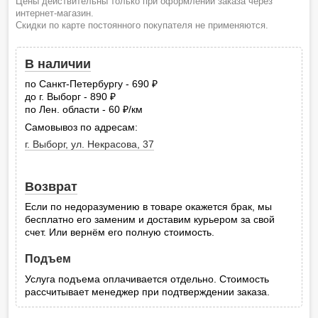
Цены действительны только при оформлении заказа через
интернет-магазин.
Скидки по карте постоянного покупателя не применяются.
В наличии
по Санкт-Петербургу - 690
руб.
до г. Выборг - 890
руб.
по Лен. области - 60
/км
руб.
Самовывоз по адресам:
г. Выборг, ул. Некрасова, 37
Возврат
Если по недоразумению в товаре окажется брак, мы
бесплатно его заменим и доставим курьером за свой
счет. Или вернём его полную стоимость.
Подъем
Услуга подъема оплачивается отдельно. Стоимость
рассчитывает менеджер при подтверждении заказа.