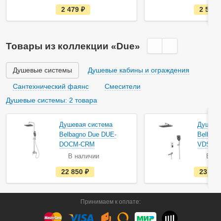
е
2 479
руб.
2 502
с
т
ь
в
н
Товары из коллекции «Due»
а
л
и
ч
Душевые системы
Душевые кабины и ограждения
и
и
Сантехнический фаянс
Смесители
Душевые системы: 2 товара
Душевая система
Душева
Belbagno Due DUE-
Belbagn
DOCM-CRM
VDSET
В наличии
В на
е
22 850
руб.
23 50
с
т
ь
в
Принимаем к оплате:
н
а
л