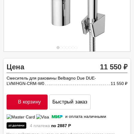
Цена
11 550
Смеситель для раковины Belbagno Due DUE-
LVM/HGN-CRM-W0
11 550
ру
В корзину
Быстрый заказ
и оплата наличными
4 платежа
по 2887
P