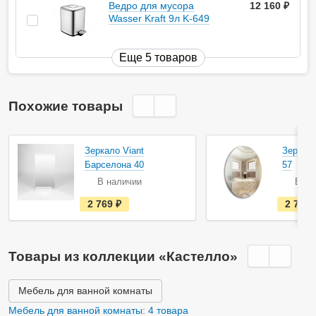
Ведро для мусора
12 160
руб.
Wasser Kraft 9л K-649
Еще 5 товаров
Похожие товары
Зеркало Viant
Зеркало
Барселона 40
57
В наличии
В на
е
2 769
руб.
2 797
с
т
ь
в
н
Товары из коллекции «Кастелло»
а
л
и
ч
Мебель для ванной комнаты
и
и
Мебель для ванной комнаты: 4 товара