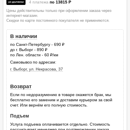
4 платежа
по 13815
P
Цены действительны только при оформлении заказа через
интернет-магазин.
Скидки по карте постоянного покупателя не применяются.
В наличии
по Санкт-Петербургу - 690
руб.
до г. Выборг - 890
руб.
по Лен. области - 60
/км
руб.
Самовывоз по адресам:
г. Выборг, ул. Некрасова, 37
Возврат
Если по недоразумению в товаре окажется брак, мы
бесплатно его заменим и доставим курьером за свой
счет. Или вернём его полную стоимость.
Подъем
Услуга подъема оплачивается отдельно. Стоимость
рассчитывает менеджер при подтверждении заказа.