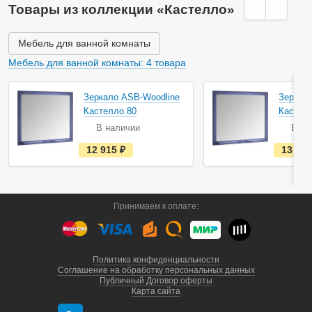
и
Товары из коллекции «Кастелло»
ч
и
и
Мебель для ванной комнаты
Мебель для ванной комнаты: 4 товара
Зеркало ASB-Woodline
Зеркал
Кастелло 80
Кастел
В наличии
В на
е
12 915
руб.
13 81
с
т
ь
в
н
а
Принимаем к оплате:
л
и
ч
и
и
Политика конфиденциальности
Соглашение на обработку персональных данных
Публичный Договор оферты
Карта сайта