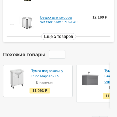
Ведро для мусора
12 160
руб.
Wasser Kraft 9л K-649
Еще 5 товаров
Похожие товары
Тумба под раковину
Тумба п
Runo Марсель 65
Gradeon
серая
В наличии
В на
е
11 093
руб.
с
11 09
т
ь
в
н
а
л