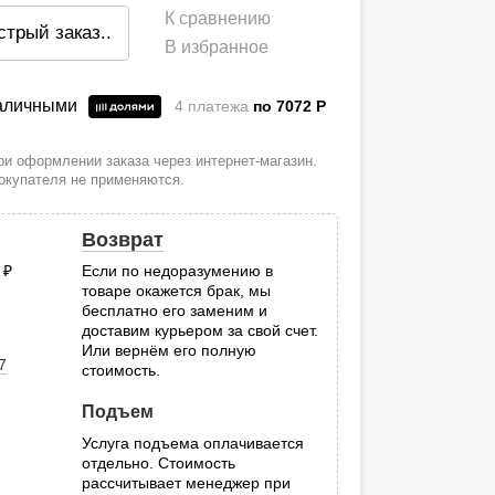
К сравнению
стрый заказ
..
В избранное
наличными
4 платежа
по 7072
P
и оформлении заказа через интернет-магазин.
покупателя не применяются.
Возврат
0
руб.
Если по недоразумению в
товаре окажется брак, мы
.
бесплатно его заменим и
доставим курьером за свой счет.
Или вернём его полную
7
стоимость.
Подъем
Услуга подъема оплачивается
отдельно. Стоимость
рассчитывает менеджер при