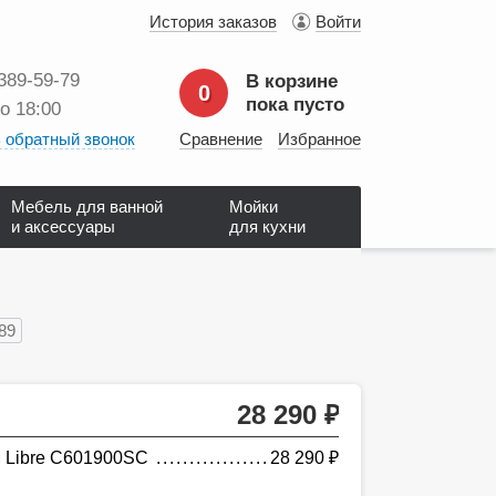
История заказов
Войти
 389‑59‑79
В корзине
0
пока пусто
до 18:00
 обратный звонок
Сравнение
Избранное
Мебель для ванной
Мойки
и аксессуары
для кухни
89
28 290
руб.
 Libre C601900SC
28 290
руб.