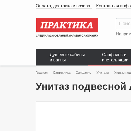
Оплата, доставка и возврат
Контактная инф
Наприм
Душевые кабины
Санфаянс и
и ванны
инсталляции
Главная
Сантехника
Санфаянс
Унитазы
Унитаз по
Унитаз подвесной 