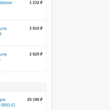
Wasser
1 232
руб.
мыла
2 610
руб.
9
мыла
2 620
руб.
9
для
25 190
руб.
8-5800-01