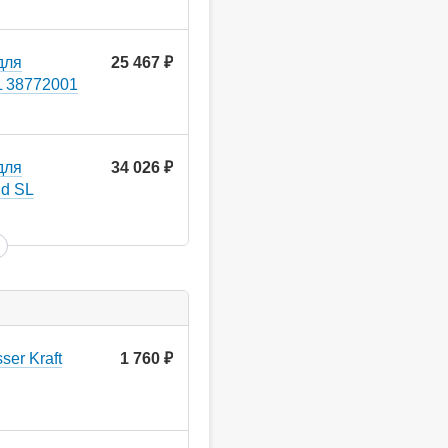
для
25 467
руб.
L 38772001
для
34 026
руб.
id SL
er Kraft
1 760
руб.