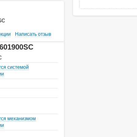
SC
кции
Написать отзыв
601900SC
C
тся системой
ии
тся механизмом
ии