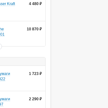
er Kraft
4 480
руб.
he
10 870
руб.
001
бумаги
1 723
руб.
822
бумаги
2 290
руб.
97