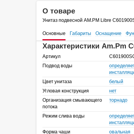
О товаре
Унитаз подвесной AM.PM Libre C601900
Основные
Габариты
Оснащение
Фун
Характеристики Am.Pm C
Артикул
C601900S
Подвод воды
определяе
инсталляц
Цвет унитаза
белый
Угловая конструкция
нет
Организация смывающего
торнадо
потока
Режим слива воды
определяе
инсталляц
Форма чаши
овальная