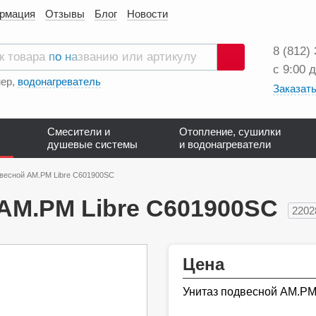
ормация
Отзывы
Блог
Новости
8 (812)
с 9:00 
Поиск
ер,
водонагреватель
Заказать
Смесители и
Отопление, сушилки
душевые системы
и водонагреватели
двесной AM.PM Libre C601900SC
AM.PM Libre C601900SC
2202
Цена
Унитаз подвесной AM.PM