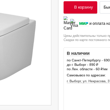
В корзину
Бы
и оплата 
Цены действительны только пр
Скидки по карте постоянного 
В наличии
по Санкт-Петербургу - 69
до г. Выборг - 890
руб.
по Лен. области - 60
/км
руб
Самовывоз по адресам:
г. Выборг, ул. Некрасова, 3