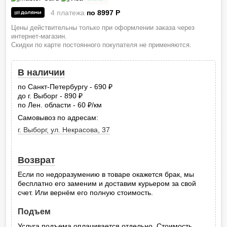
4 платежа
по 8997
P
Цены действительны только при оформлении заказа через
интернет-магазин.
Скидки по карте постоянного покупателя не применяются.
В наличии
по Санкт-Петербургу - 690
руб.
до г. Выборг - 890
руб.
по Лен. области - 60
/км
руб.
Самовывоз по адресам:
г. Выборг, ул. Некрасова, 37
Возврат
Если по недоразумению в товаре окажется брак, мы
бесплатно его заменим и доставим курьером за свой
счет. Или вернём его полную стоимость.
Подъем
Услуга подъема оплачивается отдельно. Стоимость