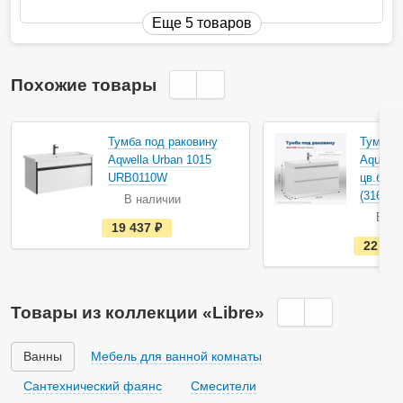
Еще 5 товаров
Похожие товары
Тумба под раковину
Тумба п
Aqwella Urban 1015
Aquanet
URB0110W
цв.белы
(316655
В наличии
В на
е
19 437
руб.
с
22 45
т
ь
в
н
а
Товары из коллекции «Libre»
л
и
ч
и
Ванны
Мебель для ванной комнаты
и
Сантехнический фаянс
Смесители