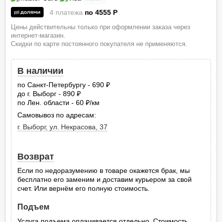
4 платежа
по 4555
P
Цены действительны только при оформлении заказа через
интернет-магазин.
Скидки по карте постоянного покупателя не применяются.
В наличии
по Санкт-Петербургу - 690
руб.
до г. Выборг - 890
руб.
по Лен. области - 60
/км
руб.
Самовывоз по адресам:
г. Выборг, ул. Некрасова, 37
Возврат
Если по недоразумению в товаре окажется брак, мы
бесплатно его заменим и доставим курьером за свой
счет. Или вернём его полную стоимость.
Подъем
Услуга подъема оплачивается отдельно. Стоимость