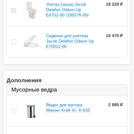
Унитаз (чаша) Jacob
18 220 ₽
Delafon Odeon Up
E4702-00 /18557К-00/
Сиденье для унитаза
10 470 ₽
Jacob Delafon Odeon Up
E70011-00
Дополнения
Мусорные ведра
Ведро для мусора
2 880
руб.
Wasser Kraft 3л. K-633