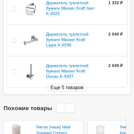
Держатель туалетной
1 332
руб.
бумаги Wasser Kraft Isen
K-4025
Держатель туалетной
2 040
руб.
бумаги Wasser Kraft
Lippe K-6596
Держатель туалетной
2 049
руб.
бумаги Wasser Kraft
Donau K-9497
Еще 5 товаров
Похожие товары
Акция
Унитаз (чаша) Ideal
Унитаз-
Standard Connect
Arkitek