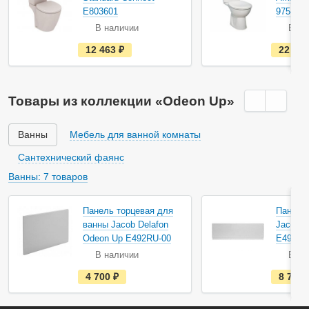
E803601
9754В0
В наличии
В на
е
12 463
руб.
22 09
с
т
ь
в
н
Товары из коллекции «Odeon Up»
а
л
и
ч
Ванны
Мебель для ванной комнаты
и
и
Сантехнический фаянс
Ванны: 7 товаров
Акция
Акция
Панель торцевая для
Панель
ванны Jacob Delafon
Jacob D
Odeon Up E492RU-00
E491RU
В наличии
В на
е
4 700
руб.
8 700
с
т
ь